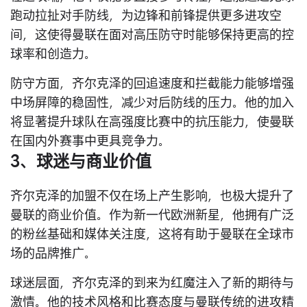
跑动拉扯对手防线，为边锋和前锋提供更多进攻空
间，这使得曼联在面对高压防守时能够保持更高的控
球率和创造力。
防守方面，齐尔克泽的回追速度和拦截能力能够增强
中场屏障的稳固性，减少对后防线的压力。他的加入
将显著提升球队在高强度比赛中的抗压能力，使曼联
在国内外赛事中更具竞争力。
3、球迷与商业价值
齐尔克泽的加盟不仅在场上产生影响，也极大提升了
曼联的商业价值。作为新一代欧洲新星，他拥有广泛
的粉丝基础和媒体关注度，这将有助于曼联在全球市
场的品牌推广。
球迷层面，齐尔克泽的到来为红魔注入了新的期待与
激情。他的技术风格和比赛态度与曼联传统的进攻精