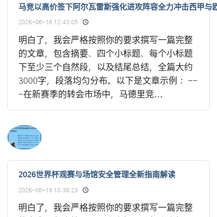
马竞以高价签下阿尔瓦雷斯强化进攻阵容全力冲击西甲与
2026-06-16 12:43:05
明白了，我会严格按照你的要求撰写一篇完整
的文章，包含摘要、四个小标题、每个小标题
下至少三个自然段，以及结尾总结，全篇大约
3000字，段落均匀分布。以下是文章示例： --
-在新赛季的转会市场中，马德里竞...
2026世界杯观赛与场馆安全管理全新指南解读
2026-06-19 10:38:23
明白了，我会严格按照你的要求撰写一篇完整