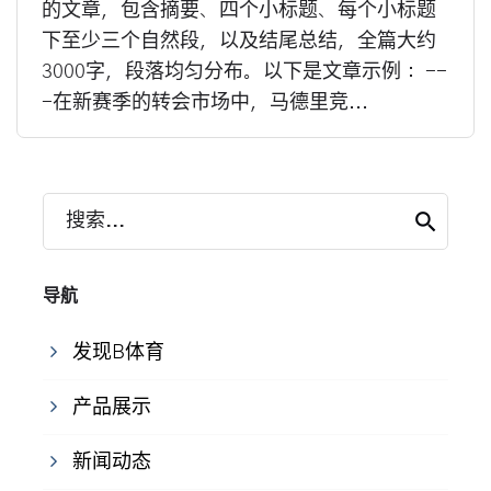
的文章，包含摘要、四个小标题、每个小标题
下至少三个自然段，以及结尾总结，全篇大约
3000字，段落均匀分布。以下是文章示例： --
-在新赛季的转会市场中，马德里竞...
搜索...
导航
发现B体育
产品展示
新闻动态