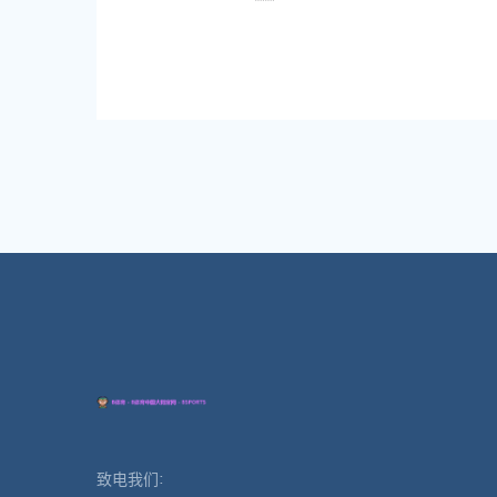
致电我们: