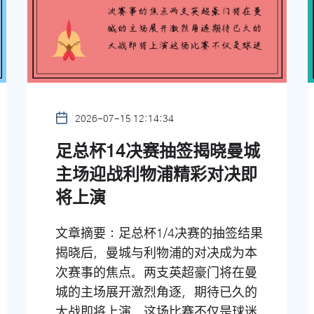
2026-07-15 12:14:34
足总杯14决赛抽签揭晓曼城
主场迎战利物浦精彩对决即
将上演
文章摘要：足总杯1/4决赛的抽签结果
揭晓后，曼城与利物浦的对决成为本
次赛事的焦点。两支英超豪门将在曼
城的主场展开激烈角逐，期待已久的
大战即将上演。这场比赛不仅是球迷