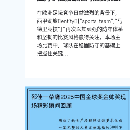
在欧洲足坛竞争日益激烈的背景下，
西甲劲旅entity["sports_team","马
德里竞技"]再次以其顽强的防守体系
和坚韧的比赛风格赢得关注。本场主
场比赛中，球队在稳固防守的基础上
把握住关键...