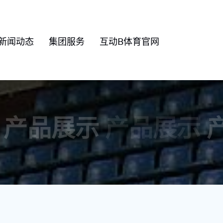
新闻动态
集团服务
互动B体育官网
产品展示
产品展示