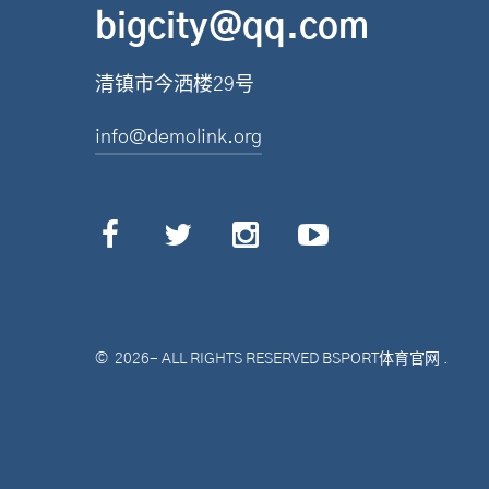
bigcity@qq.com
清镇市今洒楼29号
info@demolink.org
©
2026
- ALL RIGHTS RESERVED
BSPORT体育官网
.