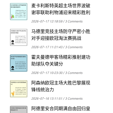
麦卡利斯特英超主场世界波破
谢菲联助利物浦迎来精彩胜利
2026-07-17 12:18:59
3 Comments
马德里竞技主场防守严密小胜
对手迎接欧冠淘汰赛挑战
2026-07-17 11:21:43
3 Comments
霍夫曼德甲客场精彩推射建功
助球队夺关键分
2026-07-17 10:23:30
3 Comments
阿森纳欧冠主场大胜巴黎展现
锋线统治力
2026-07-16 13:11:51
3 Comments
阿德里安合同期满自由回归皇