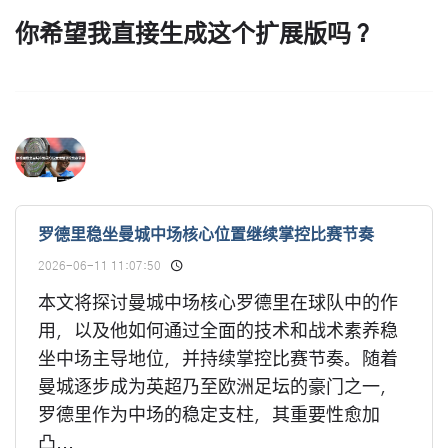
你希望我直接生成这个扩展版吗？
罗德里稳坐曼城中场核心位置继续掌控比赛节奏
2026-06-11 11:07:50
本文将探讨曼城中场核心罗德里在球队中的作
用，以及他如何通过全面的技术和战术素养稳
坐中场主导地位，并持续掌控比赛节奏。随着
曼城逐步成为英超乃至欧洲足坛的豪门之一，
罗德里作为中场的稳定支柱，其重要性愈加
凸...