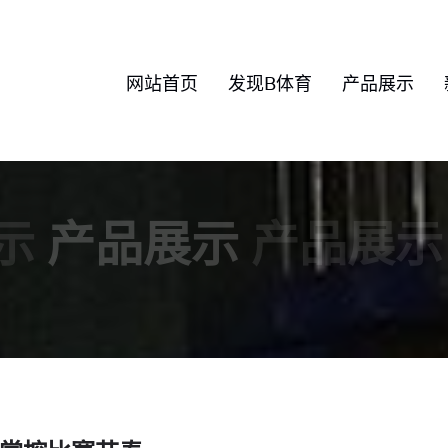
网站首页
发现B体育
产品展示
示
产品展示
产品展示