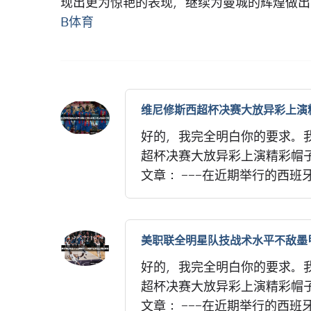
现出更为惊艳的表现，继续为曼城的辉煌做出
B体育
维尼修斯西超杯决赛大放异彩上演
好的，我完全明白你的要求。
超杯决赛大放异彩上演精彩帽
文章： ---在近期举行的西班
美职联全明星队技战术水平不敌墨
好的，我完全明白你的要求。
超杯决赛大放异彩上演精彩帽
文章： ---在近期举行的西班