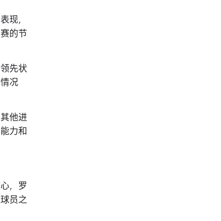
的表现，
比赛的节
于领先状
的情况
与其他进
读能力和
核心，罗
攻球员之