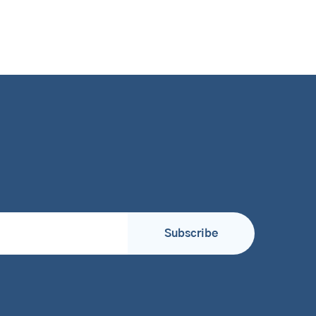
Subscribe