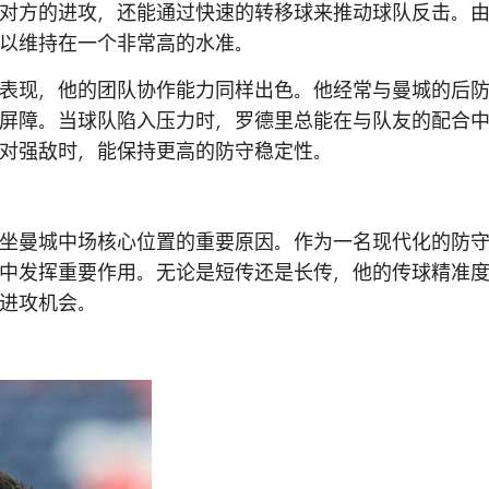
对方的进攻，还能通过快速的转移球来推动球队反击。
以维持在一个非常高的水准。
表现，他的团队协作能力同样出色。他经常与曼城的后
屏障。当球队陷入压力时，罗德里总能在与队友的配合
对强敌时，能保持更高的防守稳定性。
坐曼城中场核心位置的重要原因。作为一名现代化的防
中发挥重要作用。无论是短传还是长传，他的传球精准
进攻机会。