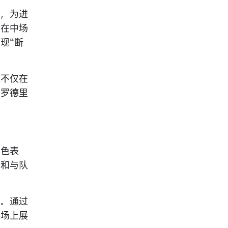
动，为进
。在中场
现“断
他不仅在
，罗德里
出色表
制和与队
证。通过
赛场上展