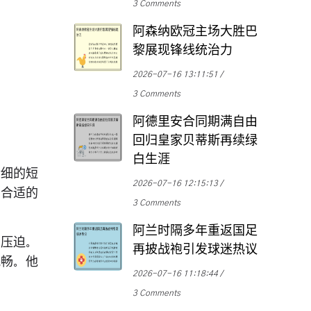
3 Comments
阿森纳欧冠主场大胜巴
黎展现锋线统治力
2026-07-16 13:11:51
3 Comments
阿德里安合同期满自由
回归皇家贝蒂斯再续绿
白生涯
精细的短
2026-07-16 12:15:13
到合适的
3 Comments
。
阿兰时隔多年重返国足
的压迫。
再披战袍引发球迷热议
流畅。他
2026-07-16 11:18:44
3 Comments