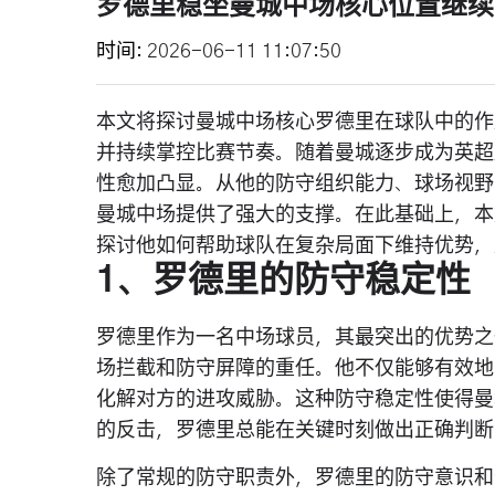
罗德里稳坐曼城中场核心位置继续
时间
2026-06-11 11:07:50
本文将探讨曼城中场核心罗德里在球队中的作
并持续掌控比赛节奏。随着曼城逐步成为英超
性愈加凸显。从他的防守组织能力、球场视野
曼城中场提供了强大的支撑。在此基础上，本
探讨他如何帮助球队在复杂局面下维持优势，
1、罗德里的防守稳定性
罗德里作为一名中场球员，其最突出的优势之
场拦截和防守屏障的重任。他不仅能够有效地
化解对方的进攻威胁。这种防守稳定性使得曼
的反击，罗德里总能在关键时刻做出正确判断
除了常规的防守职责外，罗德里的防守意识和