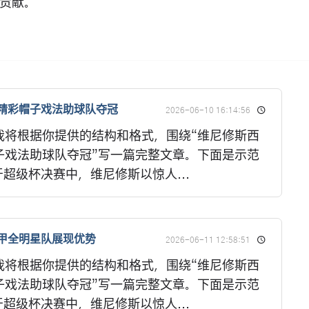
贡献。
精彩帽子戏法助球队夺冠
2026-06-10 16:14:56
我将根据你提供的结构和格式，围绕“维尼修斯西
子戏法助球队夺冠”写一篇完整文章。下面是示范
牙超级杯决赛中，维尼修斯以惊人...
甲全明星队展现优势
2026-06-11 12:58:51
我将根据你提供的结构和格式，围绕“维尼修斯西
子戏法助球队夺冠”写一篇完整文章。下面是示范
牙超级杯决赛中，维尼修斯以惊人...