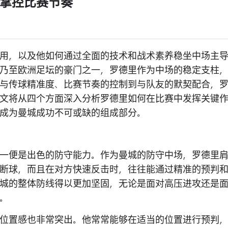
掌控比赛节奏
用，以及他如何通过全面的技术和战术素养稳坐中场主
乃至欧洲足坛的豪门之一，罗德里作为中场的稳定支柱
与传球精准度、比赛节奏的控制到与队友的默契配合，
文将从四个方面深入分析罗德里如何在比赛中发挥关键
成为曼城成功不可或缺的组成部分。
一便是出色的防守能力。作为曼城的防守中场，罗德里
断球，而且在对方快速反击时，往往能通过精准的预判
城的整体防线得以更加坚固，无论是面对高压进攻还是
。
位置感也非常突出。他常常能够在适当的位置进行预判