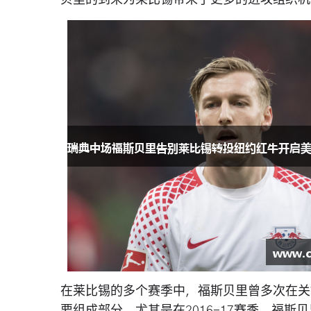
在莱比锡的多个赛季中，福斯贝里曾多次在关
要组成部分。尤其是在2016-17赛季，福