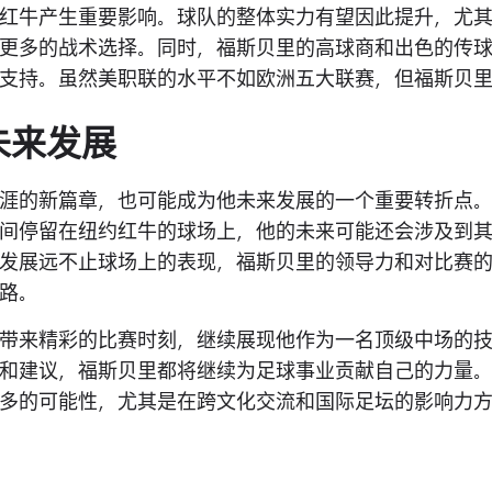
红牛产生重要影响。球队的整体实力有望因此提升，尤
更多的战术选择。同时，福斯贝里的高球商和出色的传
支持。虽然美职联的水平不如欧洲五大联赛，但福斯贝
未来发展
涯的新篇章，也可能成为他未来发展的一个重要转折点
间停留在纽约红牛的球场上，他的未来可能还会涉及到
发展远不止球场上的表现，福斯贝里的领导力和对比赛
路。
带来精彩的比赛时刻，继续展现他作为一名顶级中场的
和建议，福斯贝里都将继续为足球事业贡献自己的力量
多的可能性，尤其是在跨文化交流和国际足坛的影响力