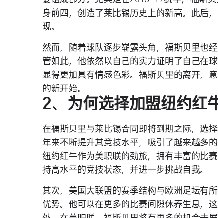
身前四，创造了莱比锡历史上的新高。此后，
现。
然而，随着球队逐步崭露头角，福斯贝里也经
管如此，他依然以自己的实力证明了自己在球
显得更加具有情感色彩。福斯贝里的离开，意
的新开始。
2、为何选择加盟纽约红
在福斯贝里与莱比锡合同即将到期之际，选择
年来不断提升其竞技水平，吸引了越来越多的
纽约红牛作为美职联的劲旅，拥有丰富的比赛
持高水平的竞技状态，并进一步挑战自我。
其次，美国大联盟的赛季结构与欧洲足坛有所
优势。他可以在更多的比赛间隙休养生息，这