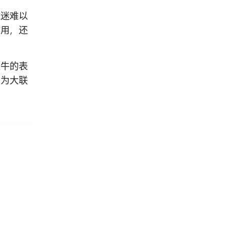
球迷难以
作用，还
红牛的表
也为大联