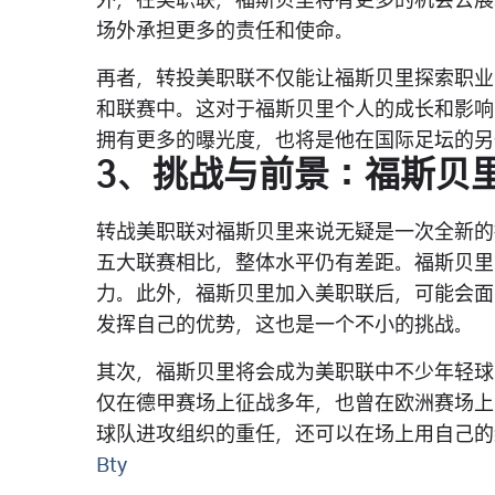
外，在美职联，福斯贝里将有更多的机会去展
场外承担更多的责任和使命。
再者，转投美职联不仅能让福斯贝里探索职业
和联赛中。这对于福斯贝里个人的成长和影响
拥有更多的曝光度，也将是他在国际足坛的另
3、挑战与前景：福斯贝
转战美职联对福斯贝里来说无疑是一次全新的
五大联赛相比，整体水平仍有差距。福斯贝里
力。此外，福斯贝里加入美职联后，可能会面
发挥自己的优势，这也是一个不小的挑战。
其次，福斯贝里将会成为美职联中不少年轻球
仅在德甲赛场上征战多年，也曾在欧洲赛场上
球队进攻组织的重任，还可以在场上用自己的
Bty