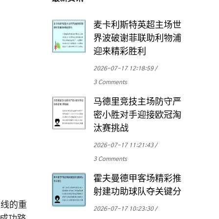
麦卡利斯特英超主场世
界波破谢菲联助利物浦
迎来精彩胜利
2026-07-17 12:18:59
3 Comments
马德里竞技主场防守严
密小胜对手迎接欧冠淘
汰赛挑战
2026-07-17 11:21:43
3 Comments
霍夫曼德甲客场精彩推
射建功助球队夺关键分
攻线的重
2026-07-17 10:23:30
队成功跻