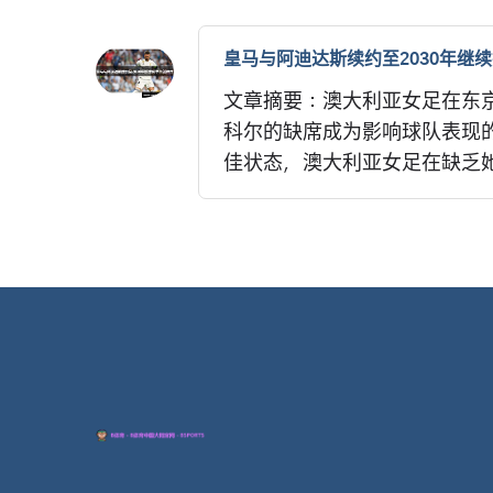
皇马与阿迪达斯续约至2030年继
文章摘要：澳大利亚女足在东
科尔的缺席成为影响球队表现
佳状态，澳大利亚女足在缺乏她