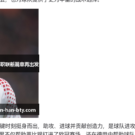
键时刻挺身而出，助攻、进球并贡献创造力，是球队进
斯贝里不仅帮助莱比锡打进了欧冠赛场，还在德甲中帮助球