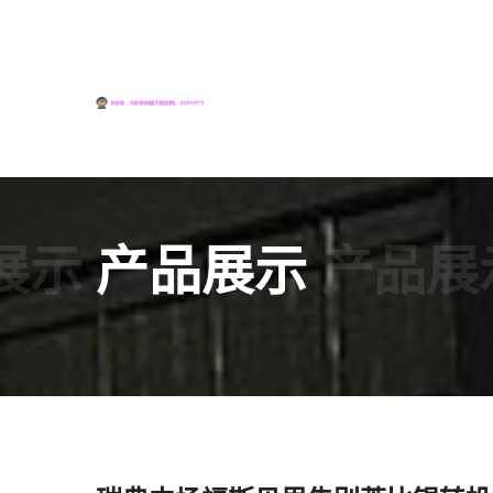
展示
产品展示
产品展