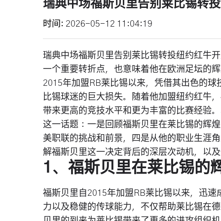
瑞典中场福斯贝里告别莱比锡转投
时间
2026-05-12 11:04:19
瑞典中场福斯贝里告别莱比锡转投纽约红牛开
一个重要转折点，也意味着他在欧洲足坛的辉
2015年加盟RB莱比锡以来，凭借其出色的
比锡球迷的巨大损失。随着他加盟纽约红牛，
带来更高的竞技水平和更为丰富的比赛经验。
这一话题：一是回顾福斯贝里在莱比锡的辉煌
美职联的挑战和前景，四是从他的职业生涯角
解福斯贝里这一决定背后的深层次动机，以及
1、福斯贝里在莱比锡的
福斯贝里自2015年加盟RB莱比锡以来，迅
力以及稳健的传球能力，不仅帮助莱比锡在德
贝里的到来为莱比锡带来了更多的进攻组织机