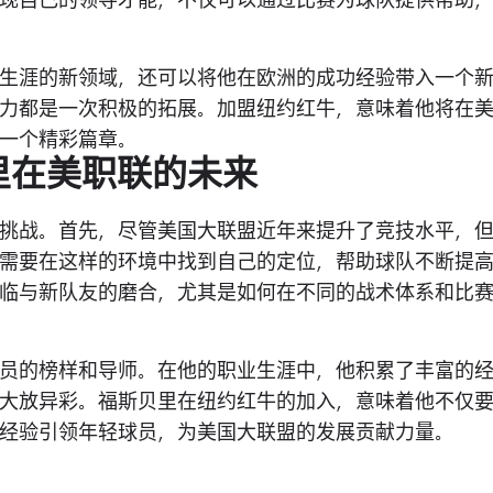
现自己的领导才能，不仅可以通过比赛为球队提供帮助
生涯的新领域，还可以将他在欧洲的成功经验带入一个
力都是一次积极的拓展。加盟纽约红牛，意味着他将在
一个精彩篇章。
里在美职联的未来
挑战。首先，尽管美国大联盟近年来提升了竞技水平，
需要在这样的环境中找到自己的定位，帮助球队不断提
临与新队友的磨合，尤其是如何在不同的战术体系和比
员的榜样和导师。在他的职业生涯中，他积累了丰富的
大放异彩。福斯贝里在纽约红牛的加入，意味着他不仅
经验引领年轻球员，为美国大联盟的发展贡献力量。