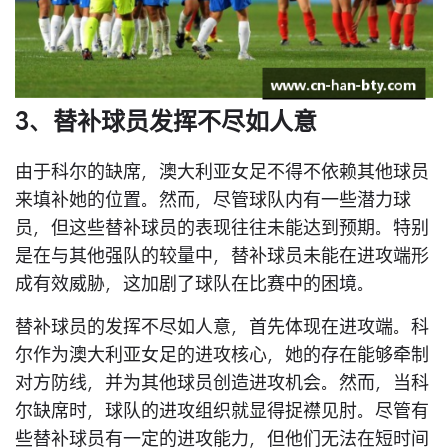
3、替补球员发挥不尽如人意
由于科尔的缺席，澳大利亚女足不得不依赖其他球员
来填补她的位置。然而，尽管球队内有一些潜力球
员，但这些替补球员的表现往往未能达到预期。特别
是在与其他强队的较量中，替补球员未能在进攻端形
成有效威胁，这加剧了球队在比赛中的困境。
替补球员的发挥不尽如人意，首先体现在进攻端。科
尔作为澳大利亚女足的进攻核心，她的存在能够牵制
对方防线，并为其他球员创造进攻机会。然而，当科
尔缺席时，球队的进攻组织就显得捉襟见肘。尽管有
些替补球员有一定的进攻能力，但他们无法在短时间