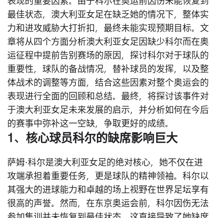
表现的重要因素。由于科尔在奥运前因伤未能恢复到
最佳状态，澳大利亚女足在缺乏她的情况下，整体实
力和进攻威胁大打折扣，最终未能实现预期目标。文
章将从四个方面分析澳大利亚女足因缺少科尔而在奥
运征程中提前告别赛场的原因，探讨科尔对于球队的
重要性，球队的备战情况，替补球员的发挥，以及整
体战术的调整等方面，结合这些因素对整个奥运会的
表现进行全面的回顾和总结。最终，将探讨该事件对
于澳大利亚女足未来发展的启示，并分析如何在今后
的赛事中弥补这一空缺，争取更好的成绩。
1、核心球员科尔的缺席影响巨大
萨姆·科尔是澳大利亚女足的绝对核心，她不仅在进
攻端承担着重要任务，更是球队的精神领袖。科尔以
其强大的进球能力和卓越的场上视野在世界足坛享有
很高的声誉。然而，在东京奥运会前，科尔因伤无法
参加集训并未恢复到最佳状态，这直接导致了她缺席