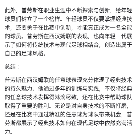
此外，普劳斯在职业生涯中不断探索与创新，给年轻
球员们树立了一个榜样。年轻球员不仅要掌握经典技
术，还要勇于在比赛中创新，才能真正成为一名全能
的球员。普劳斯在西汉姆联的表现，也向年轻一代展
示了如何将传统技术与现代足球相结合，创造出属于
自己的足球风格。
总结：
普劳斯在西汉姆联的任意球表现充分体现了经典技术
的持久魅力。他通过多年的训练与实践，不仅将经典
的任意球技术发挥得淋漓尽致，还在比赛中帮助球队
取得了重要的胜利。无论是对自身技术的不断打磨，
还是在比赛中通过精准的任意球为球队带来机会，普
劳斯都展示了经典技术如何在现代足球中依然充满活
力。