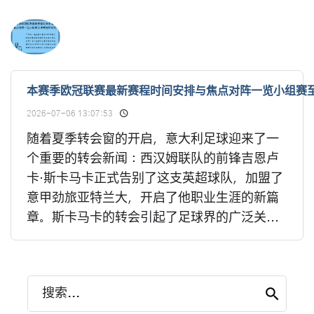
本赛季欧冠联赛最新赛程时间安排与焦点对阵一览小组赛
2026-07-06 13:07:53
随着夏季转会窗的开启，意大利足球迎来了一
个重要的转会新闻：西汉姆联队的前锋吉恩卢
卡·斯卡马卡正式告别了这支英超球队，加盟了
意甲劲旅亚特兰大，开启了他职业生涯的新篇
章。斯卡马卡的转会引起了足球界的广泛关...
搜索...