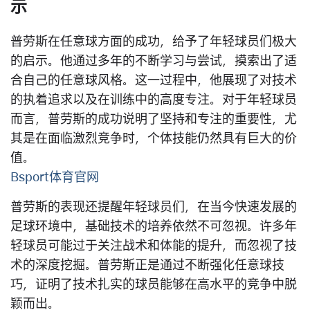
示
普劳斯在任意球方面的成功，给予了年轻球员们极大
的启示。他通过多年的不断学习与尝试，摸索出了适
合自己的任意球风格。这一过程中，他展现了对技术
的执着追求以及在训练中的高度专注。对于年轻球员
而言，普劳斯的成功说明了坚持和专注的重要性，尤
其是在面临激烈竞争时，个体技能仍然具有巨大的价
值。
Bsport体育官网
普劳斯的表现还提醒年轻球员们，在当今快速发展的
足球环境中，基础技术的培养依然不可忽视。许多年
轻球员可能过于关注战术和体能的提升，而忽视了技
术的深度挖掘。普劳斯正是通过不断强化任意球技
巧，证明了技术扎实的球员能够在高水平的竞争中脱
颖而出。