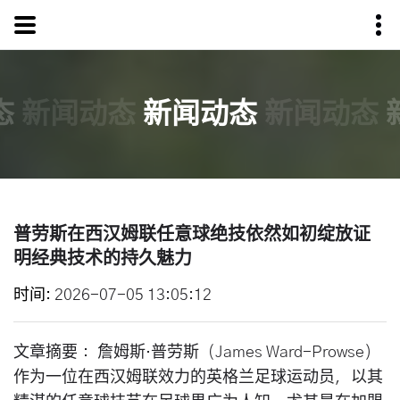
态
新闻动态
新闻动态
新闻动态
普劳斯在西汉姆联任意球绝技依然如初绽放证
明经典技术的持久魅力
时间
2026-07-05 13:05:12
文章摘要： 詹姆斯·普劳斯（James Ward-Prowse）
作为一位在西汉姆联效力的英格兰足球运动员，以其