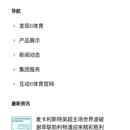
导航
发现B体育
产品展示
新闻动态
集团服务
互动B体育官网
最新资讯
麦卡利斯特英超主场世界波破
谢菲联助利物浦迎来精彩胜利