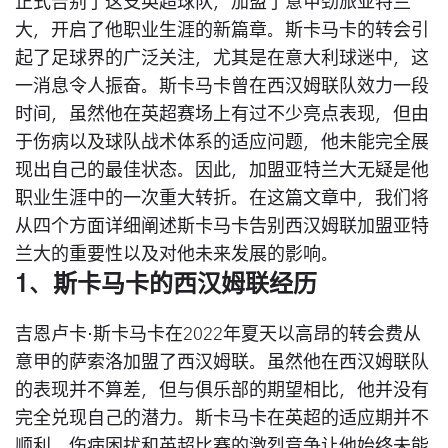
正式告别了这支英超球队，加盟了意甲劲旅亚特兰
大，开启了他职业生涯的新篇章。斯卡马卡的转会引
起了足球界的广泛关注，尤其是在意大利球迷中，这
一消息令人振奋。斯卡马卡曾在西汉姆联队效力一段
时间，虽然他在英超赛场上有过不少亮点表现，但由
于伤病以及球队战术体系的适应问题，他未能完全展
现出自己的最佳状态。因此，加盟亚特兰大无疑是他
职业生涯中的一次重大转折。在这篇文章中，我们将
从四个方面详细阐述斯卡马卡告别西汉姆联加盟亚特
兰大的重要性以及对他未来发展的影响。
1、斯卡马卡的西汉姆联经历
吉恩卢卡·斯卡马卡在2022年夏天以高昂的转会费从
意甲的萨索洛加盟了西汉姆联。虽然他在西汉姆联队
的表现并不算差，但与俱乐部的期望相比，他并没有
完全兑现自己的潜力。斯卡马卡在英超的适应期并不
顺利，伤病困扰和英超比赛的激烈竞争让他始终未能