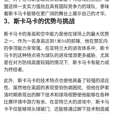
盟这样一支实力强劲且具有国际竞争力的球队，意味
着斯卡马卡能够在更广阔的舞台上展示自己的才华。
3、斯卡马卡的优势与挑战
斯卡马卡的身高和空中能力是他在球场上的最大优势
之一。作为一名身高达到1米94的前锋，他在禁区内
的争顶能力非常强。在亚特兰大的进攻体系中，斯卡
马卡的这种特点将为球队的进攻增添更多威胁，尤其
是在对方防线高度较弱的情况下，斯卡马卡有能力成
为终结者。
此外，斯卡马卡的技术特点也使他具备了较强的适应
性。虽然他在英超的表现受到伤病困扰，但他在萨索
洛时期表现出的脚下技术和球场视野使他能够在各种
比赛环境中游刃有余。在亚特兰大的进攻中，斯卡马
卡不仅能够用头球破门，还能够通过脚下技术制造威