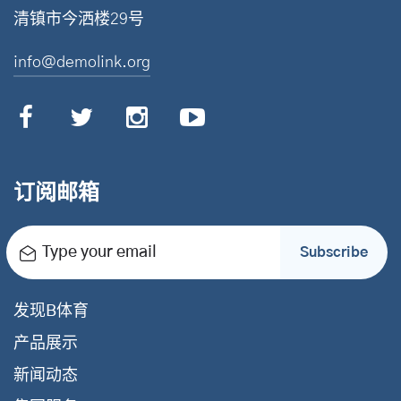
清镇市今洒楼29号
info@demolink.org
订阅邮箱
Type your email
Subscribe
发现B体育
产品展示
新闻动态