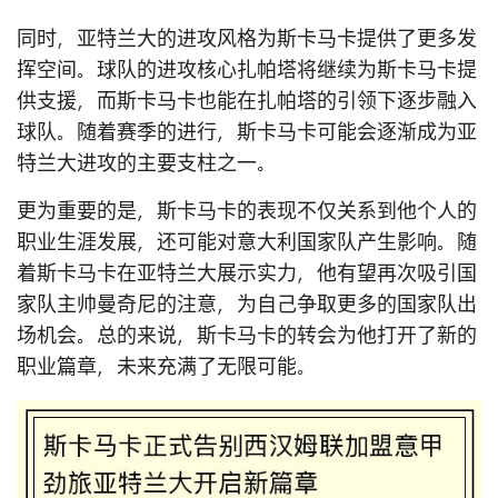
同时，亚特兰大的进攻风格为斯卡马卡提供了更多发
挥空间。球队的进攻核心扎帕塔将继续为斯卡马卡提
供支援，而斯卡马卡也能在扎帕塔的引领下逐步融入
球队。随着赛季的进行，斯卡马卡可能会逐渐成为亚
特兰大进攻的主要支柱之一。
更为重要的是，斯卡马卡的表现不仅关系到他个人的
职业生涯发展，还可能对意大利国家队产生影响。随
着斯卡马卡在亚特兰大展示实力，他有望再次吸引国
家队主帅曼奇尼的注意，为自己争取更多的国家队出
场机会。总的来说，斯卡马卡的转会为他打开了新的
职业篇章，未来充满了无限可能。