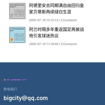
阿德里安合同期满自由回归皇
家贝蒂斯再续绿白生涯
2026-07-16 12:15:13
3 Comments
阿兰时隔多年重返国足再披战
袍引发球迷热议
2026-07-16 11:18:44
3 Comments
致电我们:
bigcity@qq.com