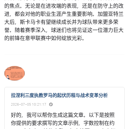
的焦点。无论是在进攻端的表现，还是在防守上的改
进，都会对他的职业生涯产生重要影响。加盟亚特兰
大后，斯卡马卡有望继续成长并为球队带来更多荣
誉。随着赛季深入，球迷们也将见证这一位潜力巨大
的前锋在意甲联赛中如何绽放光彩。
拉涅利三度执教罗马的起伏历程与战术变革分析
2026-07-05 10:21:17
好的，我可以帮你生成这篇文章。以下是按照
你提供的要求撰写的文章示例，字数控制在约