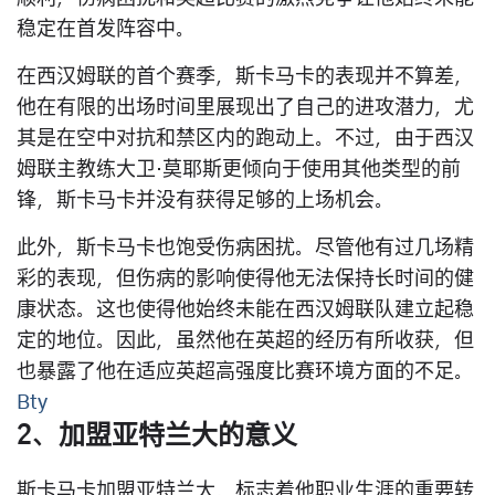
稳定在首发阵容中。
在西汉姆联的首个赛季，斯卡马卡的表现并不算差，
他在有限的出场时间里展现出了自己的进攻潜力，尤
其是在空中对抗和禁区内的跑动上。不过，由于西汉
姆联主教练大卫·莫耶斯更倾向于使用其他类型的前
锋，斯卡马卡并没有获得足够的上场机会。
此外，斯卡马卡也饱受伤病困扰。尽管他有过几场精
彩的表现，但伤病的影响使得他无法保持长时间的健
康状态。这也使得他始终未能在西汉姆联队建立起稳
定的地位。因此，虽然他在英超的经历有所收获，但
也暴露了他在适应英超高强度比赛环境方面的不足。
Bty
2、加盟亚特兰大的意义
斯卡马卡加盟亚特兰大，标志着他职业生涯的重要转