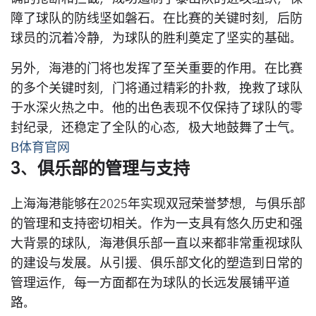
障了球队的防线坚如磐石。在比赛的关键时刻，后防
球员的沉着冷静，为球队的胜利奠定了坚实的基础。
另外，海港的门将也发挥了至关重要的作用。在比赛
的多个关键时刻，门将通过精彩的扑救，挽救了球队
于水深火热之中。他的出色表现不仅保持了球队的零
封纪录，还稳定了全队的心态，极大地鼓舞了士气。
B体育官网
3、俱乐部的管理与支持
上海海港能够在2025年实现双冠荣誉梦想，与俱乐部
的管理和支持密切相关。作为一支具有悠久历史和强
大背景的球队，海港俱乐部一直以来都非常重视球队
的建设与发展。从引援、俱乐部文化的塑造到日常的
管理运作，每一方面都在为球队的长远发展铺平道
路。