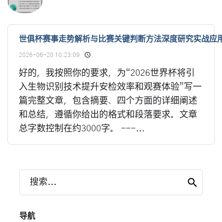
世俱杯赛事走势解析与比赛关键判断方法深度研究实战应
2026-06-20 10:23:09
好的，我按照你的要求，为“2026世界杯将引
入生物识别技术提升安检效率和观赛体验”写一
篇完整文章，包含摘要、四个方面的详细阐述
和总结，遵循你给出的格式和段落要求。文章
总字数控制在约3000字。 ---...
搜索...
导航