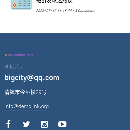
袍引发球迷热议
2026-07-16 11:18:44
3 Comments
致电我们:
bigcity@qq.com
清镇市今洒楼29号
info@demolink.org