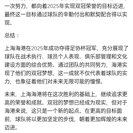
一次努力，都向着2025年实现双冠荣誉的目标迈进，
最终这一目标通过球队的辛勤付出和默契配合得以实
现。
总结：
上海海港在2025年成功夺得足协杯冠军，充分展现了
球队在战术执行、球员个人表现、俱乐部管理和文化
建设方面的综合优势。通过团队的共同努力，海港实
现了他们的双冠梦想，这一成就不仅代表着球队的实
力，也象征着他们对未来无限可能的憧憬。
未来，上海海港将在这次胜利的基础上，继续追求更
高的荣誉和成就。双冠的梦想已经成为现实，但对于
海港来说，这只是一个新的起点。在更高的目标面
前，球队将以更加坚定的步伐，朝着更加辉煌的未来
迈进。