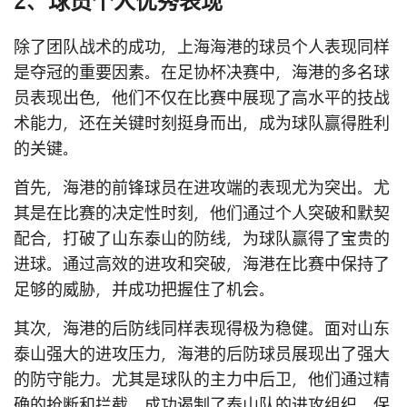
2、球员个人优秀表现
除了团队战术的成功，上海海港的球员个人表现同样
是夺冠的重要因素。在足协杯决赛中，海港的多名球
员表现出色，他们不仅在比赛中展现了高水平的技战
术能力，还在关键时刻挺身而出，成为球队赢得胜利
的关键。
首先，海港的前锋球员在进攻端的表现尤为突出。尤
其是在比赛的决定性时刻，他们通过个人突破和默契
配合，打破了山东泰山的防线，为球队赢得了宝贵的
进球。通过高效的进攻和突破，海港在比赛中保持了
足够的威胁，并成功把握住了机会。
其次，海港的后防线同样表现得极为稳健。面对山东
泰山强大的进攻压力，海港的后防球员展现出了强大
的防守能力。尤其是球队的主力中后卫，他们通过精
确的抢断和拦截，成功遏制了泰山队的进攻组织，保