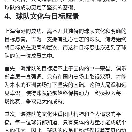
球队的成功奠定了坚实的基础。
4、球队文化与目标愿景
上海海港的成功，离不开其独特的球队文化和明确的
目标愿景。作为一支拥有雄心壮志的球队，海港始终
将目标放在更高的层次，而这种目标感也渗透到了球
队的每一位成员之中。
首先，海港队的目标远不止于国内的单一荣誉。俱乐
部高层一直强调，只有在国内赛场上取得双冠，才能
为未来的亚洲赛场打下坚实的基础。这种大局观和远
见卓识，使得球队能够始终保持动力，积极投入每一
场比赛，争取更大的成就。
其次，海港队的文化注重团队精神和个人追求的平
衡。每一位球员都知道，只有集体的力量才能成就个
人的伟大。因此，球队的成员们始终保持着高度的协