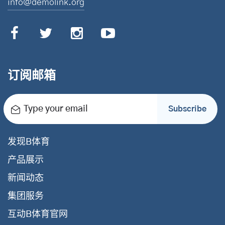
info@demolink.org
订阅邮箱
Type your email
Subscribe
发现B体育
产品展示
新闻动态
集团服务
互动B体育官网