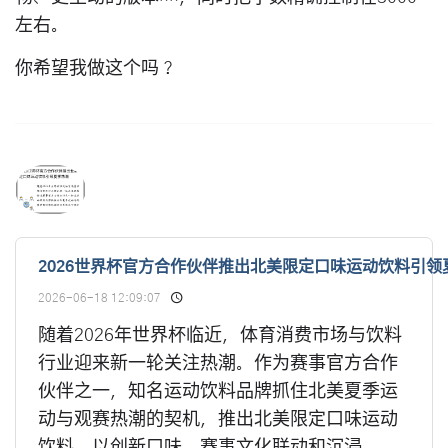
左右。
你希望我做这个吗？
2026世界杯官方合作伙伴推出北美限定口味运动饮料引领
2026-06-18 12:09:07
随着2026年世界杯临近，体育消费市场与饮料
行业迎来新一轮关注热潮。作为赛事官方合作
伙伴之一，知名运动饮料品牌抓住北美夏季运
动与观赛热潮的契机，推出北美限定口味运动