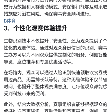
场馆内外异常行为进行实时分析和预警。通过比对历
史行为数据和人群流动模式，安保部门能够及时采取
措施应对潜在风险，确保赛事安全顺利进行。
B体育
3、个性化观赛体验提升
生物识别技术不仅提升了安全性，还为观众提供了个
性化的观赛体验。通过对观众身份信息的识别，赛事
主办方可以为不同观众提供定制化的服务，例如智能
导览、座位推荐和专属优惠活动等。
在场馆内，观众可以通过人脸识别快速领取饮食券或
周边商品，无需排长队等待。这种无缝体验不仅节省
时间，也提升了整体观赛满意度，让每位观众都能感
受到科技带来的便利。
此外，结合大数据分析，赛事组织者能够根据观众的
偏好推送赛事资讯、互动活动和赛事亮点。例如，喜