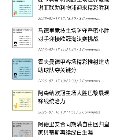
麦卡利斯特英超主场世界波破
谢菲联助利物浦迎来精彩胜利
2026-07-17 12:18:59
3 Comments
马德里竞技主场防守严密小胜
对手迎接欧冠淘汰赛挑战
2026-07-17 11:21:43
3 Comments
霍夫曼德甲客场精彩推射建功
助球队夺关键分
2026-07-17 10:23:30
3 Comments
阿森纳欧冠主场大胜巴黎展现
锋线统治力
2026-07-16 13:11:51
3 Comments
阿德里安合同期满自由回归皇
家贝蒂斯再续绿白生涯