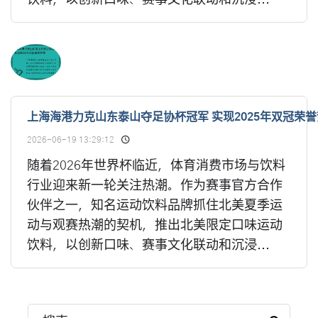
饮料，以创新口味、赛事文化联动和沉浸...
上海海港力克山东泰山夺足协杯冠军 实现2025年双冠荣
2026-06-19 13:29:12
随着2026年世界杯临近，体育消费市场与饮料
行业迎来新一轮关注热潮。作为赛事官方合作
伙伴之一，知名运动饮料品牌抓住北美夏季运
动与观赛热潮的契机，推出北美限定口味运动
饮料，以创新口味、赛事文化联动和沉浸...