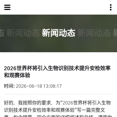
态
新闻动态
新闻动态
新闻动态
2026世界杯将引入生物识别技术提升安检效率
和观赛体验
时间
2026-06-18 13:08:17
好的，我按照你的要求，为“2026世界杯将引入生物
识别技术提升安检效率和观赛体验”写一篇完整文