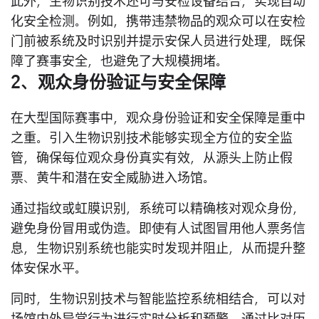
此外，生物识别技术还可与安检设备结合，实现自动
化安全检测。例如，携带违禁物品的观众可以在安检
门前被系统及时识别并提示安保人员进行处理，既保
障了赛事安全，也避免了大规模拥堵。
2、观众身份验证与安全保障
在大型国际赛事中，观众身份验证和安全保障是重中
之重。引入生物识别技术能够实现全方位的安全监
管，确保每位观众身份真实有效，从源头上防止假
票、黄牛和潜在安全威胁进入场馆。
通过指纹或虹膜识别，系统可以精确核对观众身份，
避免身份冒用或伪造。即使有人试图冒用他人票务信
息，生物识别系统也能实时发现并阻止，从而提升整
体安保水平。
同时，生物识别技术与智能监控系统相结合，可以对