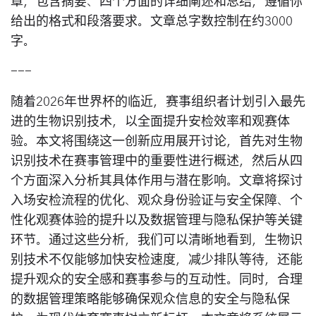
章，包含摘要、四个方面的详细阐述和总结，遵循你
给出的格式和段落要求。文章总字数控制在约3000
字。
---
随着2026年世界杯的临近，赛事组织者计划引入最先
进的生物识别技术，以全面提升安检效率和观赛体
验。本文将围绕这一创新应用展开讨论，首先对生物
识别技术在赛事管理中的重要性进行概述，然后从四
个方面深入分析其具体作用与潜在影响。文章将探讨
入场安检流程的优化、观众身份验证与安全保障、个
性化观赛体验的提升以及数据管理与隐私保护等关键
环节。通过这些分析，我们可以清晰地看到，生物识
别技术不仅能够加快安检速度，减少排队等待，还能
提升观众的安全感和赛事参与的互动性。同时，合理
的数据管理策略能够确保观众信息的安全与隐私保