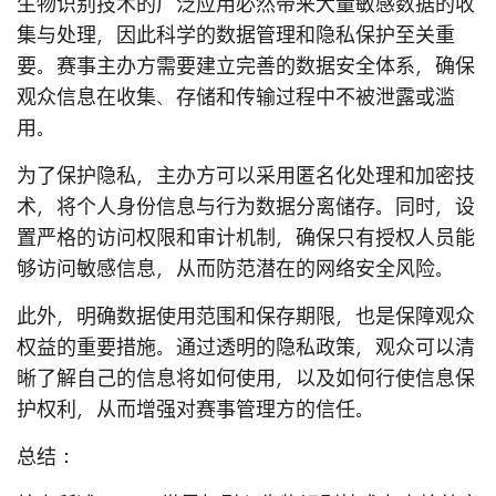
生物识别技术的广泛应用必然带来大量敏感数据的收
集与处理，因此科学的数据管理和隐私保护至关重
要。赛事主办方需要建立完善的数据安全体系，确保
观众信息在收集、存储和传输过程中不被泄露或滥
用。
为了保护隐私，主办方可以采用匿名化处理和加密技
术，将个人身份信息与行为数据分离储存。同时，设
置严格的访问权限和审计机制，确保只有授权人员能
够访问敏感信息，从而防范潜在的网络安全风险。
此外，明确数据使用范围和保存期限，也是保障观众
权益的重要措施。通过透明的隐私政策，观众可以清
晰了解自己的信息将如何使用，以及如何行使信息保
护权利，从而增强对赛事管理方的信任。
总结：