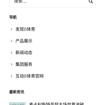
搜索...
导航
发现B体育
产品展示
新闻动态
集团服务
互动B体育官网
最新资讯