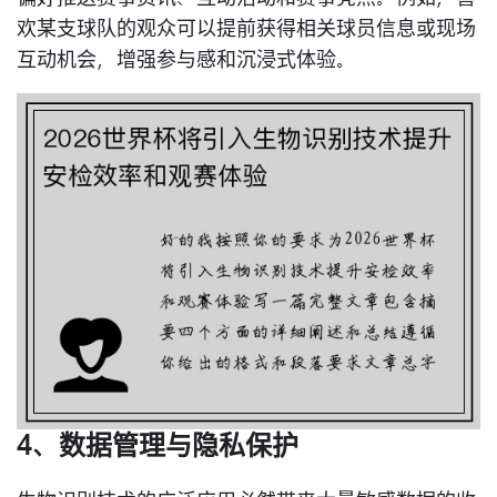
欢某支球队的观众可以提前获得相关球员信息或现场
互动机会，增强参与感和沉浸式体验。
4、数据管理与隐私保护