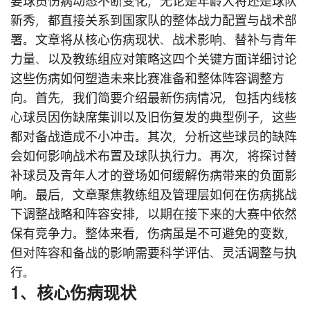
要球员伤病动态不断变化，无论是年龄大将还是球队
新秀，都直接关系到国家队的整体战力配置与战术部
署。文章将从核心伤病现状、战术影响、替补与青年
力量、以及教练组应对策略这四个关键方面详细讨论
这些伤病如何塑造未来比赛准备和整体阵容调整方
向。首先，我们简要介绍最新伤病情况，包括内线核
心球员因伤缺席集训以及旧伤复发的典型例子，这些
都对备战造成不小冲击。其次，分析这些球员的缺阵
会如何影响战术布置及球队执行力。再次，将探讨替
补球员及青年人才的登场如何缓解伤病带来的负面影
响。最后，文章聚焦教练组及管理层如何在伤病挑战
下调整战略和阵容安排，以期在接下来的大赛中依然
保有竞争力。整体来看，伤病虽是不可避免的变数，
但对阵容和备战的影响需要科学评估、灵活调整与执
行。
1、核心伤病现状