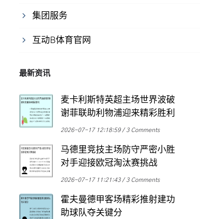
集团服务
互动B体育官网
最新资讯
麦卡利斯特英超主场世界波破
谢菲联助利物浦迎来精彩胜利
2026-07-17 12:18:59
3 Comments
马德里竞技主场防守严密小胜
对手迎接欧冠淘汰赛挑战
2026-07-17 11:21:43
3 Comments
霍夫曼德甲客场精彩推射建功
助球队夺关键分