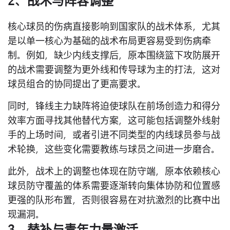
2、战术与阵容调整
核心球员的伤病直接影响到国家队的战术体系，尤其
是以单一核心为基础的战术布局更容易受到伤病牵
制。例如，缺少内线支撑后，原本围绕篮下攻防展开
的战术需要调整为更外线和传导球为主的打法，这对
球员组合的协同提出了更高要求。
同时，锋线主力缺阵将迫使球队在前场创造力和得分
效率方面寻找其他替代方案，这可能包括调整外线射
手的上场时间，或者引进不同类型的内线球员参与战
术轮换，这些变化需要教练与球员之间进一步磨合。
此外，战术上的调整也体现在防守端，原本依赖核心
球员防守覆盖的体系需要逐渐转向集体协防和位置感
更强的队形布置，否则很容易在对抗激烈的比赛中出
现漏洞。