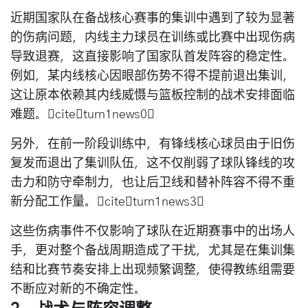
近期国家队在备战核心赛事的集训中遇到了较为显著
的伤病问题，内线主力球员在训练或比赛中出现伤病
导致退赛，这直接影响了国家队首发阵容的稳定性。
例如，某内线核心因眼部伤势不得不提前退出集训，
这让原本依赖其内线威慑与篮板控制的战术安排面临
难题。citeturn1news0
另外，在前一阶段训练中，有锋线核心球员由于旧伤
复发而退出了集训队伍，这不仅削弱了球队锋线的攻
击力和防守牵制力，也让后卫线和替补阵容不得不重
新分配工作量。citeturn1news3
这些伤病事件不仅影响了球队在近期赛事中的出场人
手，更对整个备战周期造成了干扰，尤其是在集训集
结和比赛节奏安排上出现频繁调整，使得教练组需要
不断应对新的不确定性。