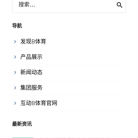
搜索...
导航
发现B体育
产品展示
新闻动态
集团服务
互动B体育官网
最新资讯