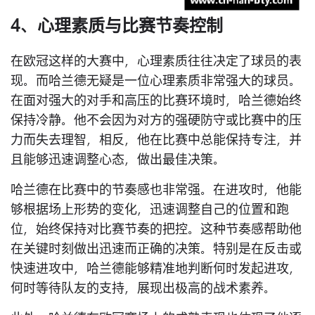
4、心理素质与比赛节奏控制
在欧冠这样的大赛中，心理素质往往决定了球员的表
现。而哈兰德无疑是一位心理素质非常强大的球员。
在面对强大的对手和高压的比赛环境时，哈兰德始终
保持冷静。他不会因为对方的强硬防守或比赛中的压
力而失去理智，相反，他在比赛中总能保持专注，并
且能够迅速调整心态，做出最佳决策。
哈兰德在比赛中的节奏感也非常强。在进攻时，他能
够根据场上形势的变化，迅速调整自己的位置和跑
位，始终保持对比赛节奏的把控。这种节奏感帮助他
在关键时刻做出迅速而正确的决策。特别是在反击或
快速进攻中，哈兰德能够精准地判断何时发起进攻，
何时等待队友的支持，展现出极高的战术素养。