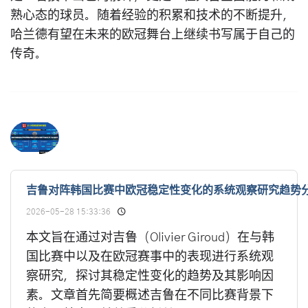
熟心态的球员。随着经验的积累和技术的不断提升，
哈兰德有望在未来的欧冠舞台上继续书写属于自己的
传奇。
吉鲁对阵韩国比赛中欧冠稳定性变化的系统观察研究趋势
2026-05-28 15:33:36
本文旨在通过对吉鲁（Olivier Giroud）在与韩
国比赛中以及在欧冠赛事中的表现进行系统观
察研究，探讨其稳定性变化的趋势及其影响因
素。文章首先简要概述吉鲁在不同比赛背景下