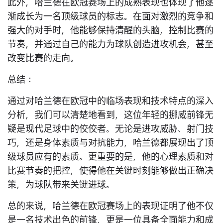
此外，哈兰德在欧冠赛场上的成熟表现也体现了他逐
渐成长为一名顶级球员的标志。在面对激烈的竞争和
强大的对手时，他能够保持清醒的头脑，控制比赛的
节奏，并通过自己的能力为球队创造进攻机会，甚至
改变比赛的走向。
总结：
通过对哈兰德在欧冠中的临场表现和技术特点的深入
分析，我们可以清楚地看到，这位年轻的挪威前锋无
疑是现代足球中的佼佼者。无论是进攻威胁、射门技
巧，还是身体素质与对抗能力，哈兰德都展现出了顶
级球员应有的素质。更重要的是，他的心理素质和对
比赛节奏的把控，使得他在关键时刻能够做出正确决
策，为球队带来关键进球。
总的来说，哈兰德在欧冠赛场上的表现证明了他不仅
是一名技术出色的前锋，更是一位具备全面能力和成