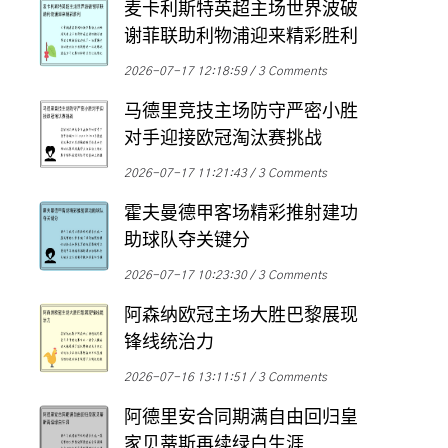
麦卡利斯特英超主场世界波破
谢菲联助利物浦迎来精彩胜利
2026-07-17 12:18:59
3 Comments
马德里竞技主场防守严密小胜
对手迎接欧冠淘汰赛挑战
2026-07-17 11:21:43
3 Comments
霍夫曼德甲客场精彩推射建功
助球队夺关键分
2026-07-17 10:23:30
3 Comments
阿森纳欧冠主场大胜巴黎展现
锋线统治力
2026-07-16 13:11:51
3 Comments
阿德里安合同期满自由回归皇
家贝蒂斯再续绿白生涯