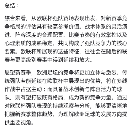
总结：
综合来看，从欧联杯强队赛场表现出发，对新赛季竞
争格局的评估具有较高参考价值。战术体系的灵活演
进、阵容深度的合理配置、比赛节奏的有效掌控以及
心理素质的成熟稳定，共同构成了强队竞争力的核心
要素。欧联杯所展现的这些特征，往往会在随后的联
赛与更高级别赛事中得到延续和放大。
展望新赛季，欧洲足坛的竞争将更加立体与激烈。传
统强队若能延续在欧联杯中展现出的优势，将在多线
作战中占据主动；而具备战术创新与阵容活力的球
队，则有望打破既有格局，成为新的竞争力量。通过
对欧联杯强队表现的持续观察与分析，能够更清晰地
把握新赛季整体趋势，为理解欧洲足球的发展方向提
供重要视角。