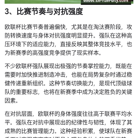
3、比赛节奏与对抗强度
欧联杯比赛节奏普遍偏快，尤其是在淘汰赛阶段，攻
防转换速度与身体对抗强度明显提升。强队在这种高
压环境下的适应能力，直接反映其整体竞技水平，也
为新赛季的高强度竞争提供了现实样本。
不少欧联杯强队展现出极强的节奏掌控能力，既能在
需要时加快推进制造冲击，也能在局势复杂时通过稳
健传递重新组织。这种节奏切换能力，是现代顶级球
队的重要标志，也将在新赛季中成为决定胜负的关键
因素。
在对抗层面，欧联杯的身体强度往往高于联赛平均水
平。强队在对抗中展现出的纪律性与韧性，体现了其
成熟的比赛管理能力。这种经验积累，使球队在新赛