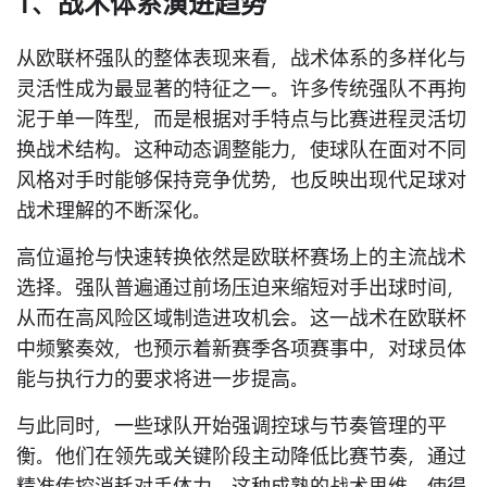
1、战术体系演进趋势
从欧联杯强队的整体表现来看，战术体系的多样化与
灵活性成为最显著的特征之一。许多传统强队不再拘
泥于单一阵型，而是根据对手特点与比赛进程灵活切
换战术结构。这种动态调整能力，使球队在面对不同
风格对手时能够保持竞争优势，也反映出现代足球对
战术理解的不断深化。
高位逼抢与快速转换依然是欧联杯赛场上的主流战术
选择。强队普遍通过前场压迫来缩短对手出球时间，
从而在高风险区域制造进攻机会。这一战术在欧联杯
中频繁奏效，也预示着新赛季各项赛事中，对球员体
能与执行力的要求将进一步提高。
与此同时，一些球队开始强调控球与节奏管理的平
衡。他们在领先或关键阶段主动降低比赛节奏，通过