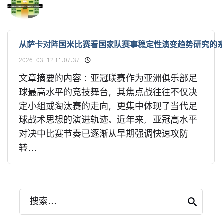
从萨卡对阵国米比赛看国家队赛事稳定性演变趋势研究的
2026-03-12 11:07:37
文章摘要的内容：亚冠联赛作为亚洲俱乐部足
球最高水平的竞技舞台，其焦点战往往不仅决
定小组或淘汰赛的走向，更集中体现了当代足
球战术思想的演进轨迹。近年来，亚冠高水平
对决中比赛节奏已逐渐从早期强调快速攻防
转...
搜索...