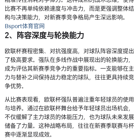
精准传控消耗对手体力。这种成熟的战术思维，使得
比赛不再单纯依赖速度与冲击力，而是更强调整体结
构与决策能力，对新赛季竞争格局产生深远影响。
Bsport体育官网
2、阵容深度与轮换能力
欧联杯赛程密集、对抗强度高，对球队阵容深度提出
了极高要求。强队在多线作战中展现出的轮换能力，
成为评估其新赛季竞争力的重要指标。一支能够在主
力与替补之间保持战力稳定的球队，往往更具持续竞
争优势。
从比赛表现看，欧联杯强队普遍注重年轻球员的使用
与培养。通过在欧联杯舞台给予年轻球员出场机会，
不仅缓解了主力球员的体能压力，也为球队未来发展
储备了力量。这种战略布局，往往在新赛季联赛与杯
赛中逐渐显现成效。