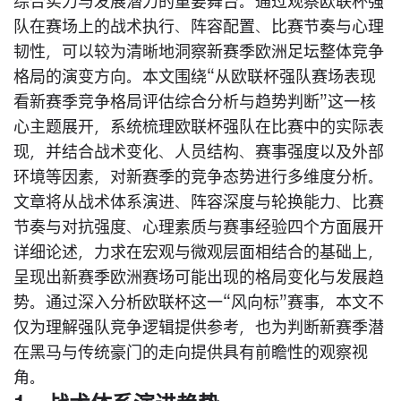
综合实力与发展潜力的重要舞台。通过观察欧联杯强
队在赛场上的战术执行、阵容配置、比赛节奏与心理
韧性，可以较为清晰地洞察新赛季欧洲足坛整体竞争
格局的演变方向。本文围绕“从欧联杯强队赛场表现
看新赛季竞争格局评估综合分析与趋势判断”这一核
心主题展开，系统梳理欧联杯强队在比赛中的实际表
现，并结合战术变化、人员结构、赛事强度以及外部
环境等因素，对新赛季的竞争态势进行多维度分析。
文章将从战术体系演进、阵容深度与轮换能力、比赛
节奏与对抗强度、心理素质与赛事经验四个方面展开
详细论述，力求在宏观与微观层面相结合的基础上，
呈现出新赛季欧洲赛场可能出现的格局变化与发展趋
势。通过深入分析欧联杯这一“风向标”赛事，本文不
仅为理解强队竞争逻辑提供参考，也为判断新赛季潜
在黑马与传统豪门的走向提供具有前瞻性的观察视
角。