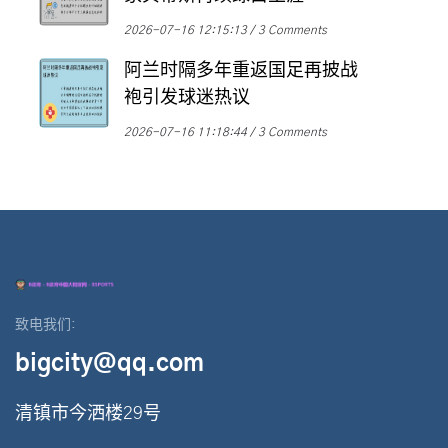
2026-07-16 12:15:13
3 Comments
阿兰时隔多年重返国足再披战
袍引发球迷热议
2026-07-16 11:18:44
3 Comments
致电我们:
bigcity@qq.com
清镇市今洒楼29号