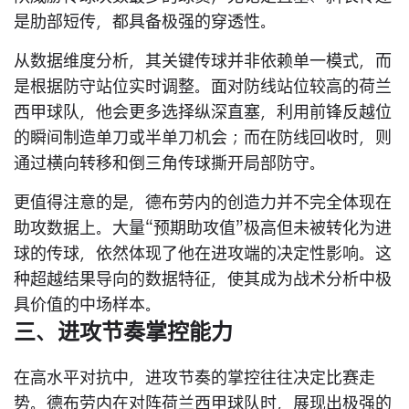
是肋部短传，都具备极强的穿透性。
从数据维度分析，其关键传球并非依赖单一模式，而
是根据防守站位实时调整。面对防线站位较高的荷兰
西甲球队，他会更多选择纵深直塞，利用前锋反越位
的瞬间制造单刀或半单刀机会；而在防线回收时，则
通过横向转移和倒三角传球撕开局部防守。
更值得注意的是，德布劳内的创造力并不完全体现在
助攻数据上。大量“预期助攻值”极高但未被转化为进
球的传球，依然体现了他在进攻端的决定性影响。这
种超越结果导向的数据特征，使其成为战术分析中极
具价值的中场样本。
三、进攻节奏掌控能力
在高水平对抗中，进攻节奏的掌控往往决定比赛走
势。德布劳内在对阵荷兰西甲球队时，展现出极强的