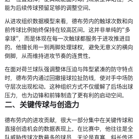
能为后续传球预留足够的调整空间。
从进攻组织数据模型来看，德布劳内的触球次数和向
前传球比例始终保持在较高区间。这并非单纯的“多
拿球”，而是体现在每一次触球都服务于进攻推进目
的。他擅长用一到两脚处理球权，避免无意义的横向
倒脚，从而维持进攻节奏的连贯性。
在面对荷兰球队强调整体压迫与阵型紧凑的防守特点
时，德布劳内通过回撤接球拉扯防线，使对手中场防
守层次出现松动。这种组织方式不仅缓解了后场出球
压力，也为边锋和前锋制造了更有利的启动空间。
二、关键传球与创造力
德布劳内的进攻贡献，很大一部分集中在关键传球和
直接创造机会的数据表现上。在比赛中，他往往是全
队威胁传球次数最多的球员，无论是直塞、斜长传还