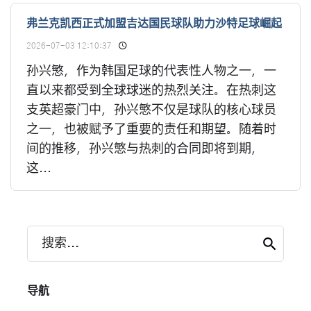
弗兰克凯西正式加盟吉达国民球队助力沙特足球崛起
2026-07-03 12:10:37
孙兴慜，作为韩国足球的代表性人物之一，一
直以来都受到全球球迷的热烈关注。在热刺这
支英超豪门中，孙兴慜不仅是球队的核心球员
之一，也被赋予了重要的责任和期望。随着时
间的推移，孙兴慜与热刺的合同即将到期，
这...
搜索...
导航