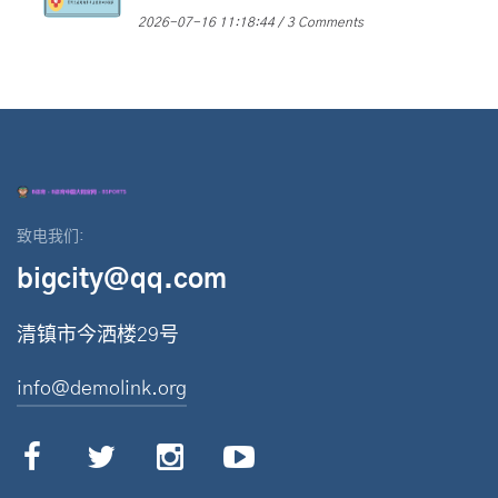
2026-07-16 11:18:44
3 Comments
致电我们:
bigcity@qq.com
清镇市今洒楼29号
info@demolink.org