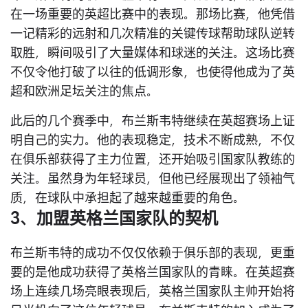
在一场重要的英超比赛中的表现。那场比赛，他凭借
一记精彩的远射和几次精准的关键传球帮助球队逆转
取胜，瞬间吸引了大量媒体和球迷的关注。这场比赛
不仅令他打破了以往的低调形象，也使得他成为了英
超和欧洲足坛关注的焦点。
此后的几个赛季中，布兰斯韦特继续在英超赛场上证
明自己的实力。他的表现稳定，技术不断成熟，不仅
在俱乐部获得了主力位置，还开始吸引国家队教练的
关注。虽然身为年轻球员，但他已经展现出了领袖气
质，在球队中承担起了越来越重要的角色。
3、加盟英格兰国家队的契机
布兰斯韦特的成功不仅仅依赖于俱乐部的表现，更重
要的是他成功获得了英格兰国家队的青睐。在英超赛
场上连续几场亮眼表现后，英格兰国家队主帅开始将