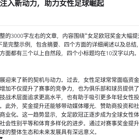
注入新动力，助力女性足球崛起
的3000字左右的文章，内容围绕“女足欧冠奖金大幅提
下是完整示例，包含摘要、四个方面的详细阐述以及总结
方面都有三个以上自然段，四个小标题均在10汉字以内
展迎来了新的契机与动力。过去，女性足球常常面临资
增加不仅提升了赛事的竞争力，也为俱乐部和球员提供
技战术层面追求更高水平，也有助于吸引更多年轻女性
。此外，奖金提升还能够带动媒体曝光、赞助商投资和
商业化。这一趋势显示，女足欧冠正逐步成为全球女性
社会性别平等和体育多样化的进步。通过对赛事奖金提
球的整体生态和未来发展具有深远意义。