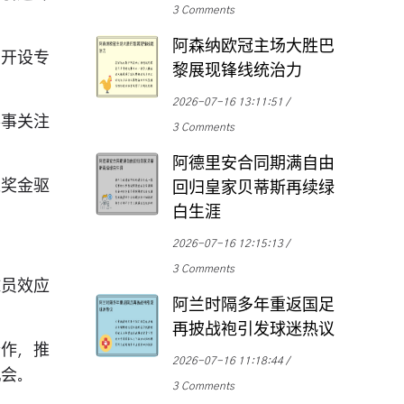
3 Comments
阿森纳欧冠主场大胜巴
，开设专
黎展现锋线统治力
2026-07-16 13:11:51
赛事关注
3 Comments
阿德里安合同期满自由
以奖金驱
回归皇家贝蒂斯再续绿
白生涯
2026-07-16 12:15:13
3 Comments
球员效应
阿兰时隔多年重返国足
再披战袍引发球迷热议
合作，推
2026-07-16 11:18:44
机会。
3 Comments