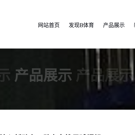
网站首页
发现B体育
产品展示
示
产品展示
产品展示