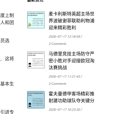
最新资讯
麦卡利斯特英超主场世
程度上制
界波破谢菲联助利物浦
个人和团
迎来精彩胜利
2026-07-17 12:18:59
球员选
3 Comments
马德里竞技主场防守严
与，这将
密小胜对手迎接欧冠淘
汰赛挑战
2026-07-17 11:21:43
为基本生
3 Comments
霍夫曼德甲客场精彩推
射建功助球队夺关键分
2026-07-17 10:23:30
、引进专