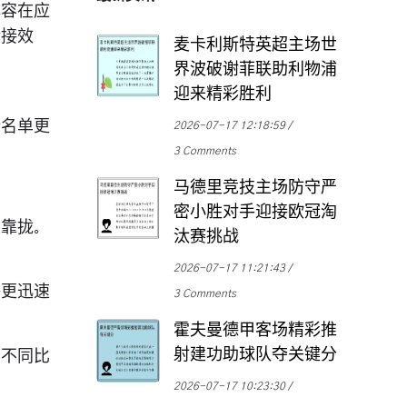
阵容在应
衔接效
麦卡利斯特英超主场世
界波破谢菲联助利物浦
迎来精彩胜利
新名单更
2026-07-17 12:18:59
3 Comments
马德里竞技主场防守严
密小胜对手迎接欧冠淘
法靠拢。
汰赛挑战
2026-07-17 11:21:43
够更迅速
3 Comments
霍夫曼德甲客场精彩推
射建功助球队夺关键分
在不同比
2026-07-17 10:23:30