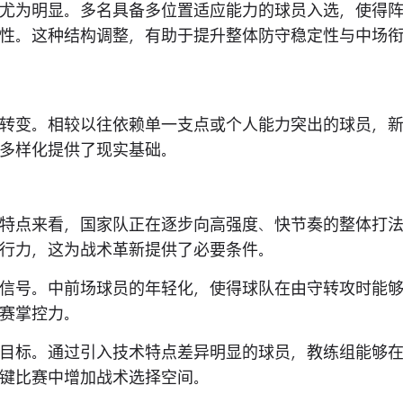
尤为明显。多名具备多位置适应能力的球员入选，使得
性。这种结构调整，有助于提升整体防守稳定性与中场
转变。相较以往依赖单一支点或个人能力突出的球员，
多样化提供了现实基础。
特点来看，国家队正在逐步向高强度、快节奏的整体打
行力，这为战术革新提供了必要条件。
信号。中前场球员的年轻化，使得球队在由守转攻时能
赛掌控力。
目标。通过引入技术特点差异明显的球员，教练组能够
键比赛中增加战术选择空间。