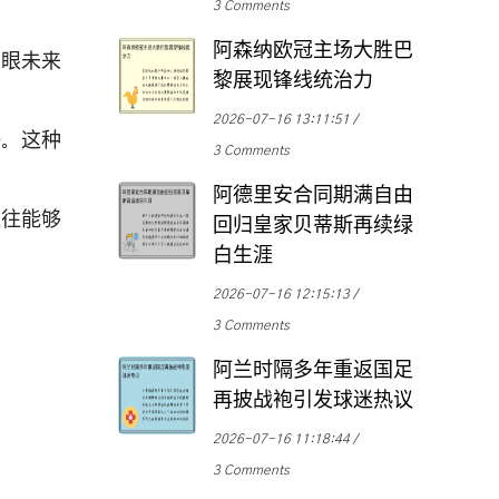
3 Comments
阿森纳欧冠主场大胜巴
着眼未来
黎展现锋线统治力
2026-07-16 13:11:51
争。这种
3 Comments
阿德里安合同期满自由
往往能够
回归皇家贝蒂斯再续绿
白生涯
2026-07-16 12:15:13
3 Comments
阿兰时隔多年重返国足
再披战袍引发球迷热议
2026-07-16 11:18:44
3 Comments