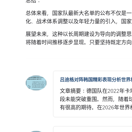
总结：
总体来看，国家队最新大名单的公布不仅是一
化、战术体系调整以及年轻力量的引入，国家
展望未来，这种以长周期建设为导向的调整思
将随着时间推移逐步显现。只要坚持既定方向
吕迪格对阵韩国精彩表现分析世界
文章摘要：德国队在2022年
段未能突破重围。然而，随着
有很高的期待。在2026年世界