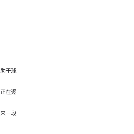
有助于球
队正在逐
未来一段