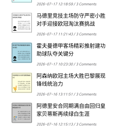
2026-07-17 12:18:59
3 Comments
马德里竞技主场防守严密小胜
对手迎接欧冠淘汰赛挑战
2026-07-17 11:21:43
3 Comments
霍夫曼德甲客场精彩推射建功
助球队夺关键分
2026-07-17 10:23:30
3 Comments
阿森纳欧冠主场大胜巴黎展现
锋线统治力
2026-07-16 13:11:51
3 Comments
阿德里安合同期满自由回归皇
家贝蒂斯再续绿白生涯
2026-07-16 12:15:13
3 Comments