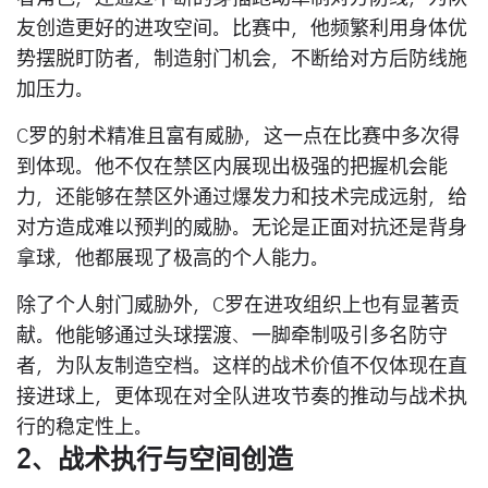
友创造更好的进攻空间。比赛中，他频繁利用身体优
势摆脱盯防者，制造射门机会，不断给对方后防线施
加压力。
C罗的射术精准且富有威胁，这一点在比赛中多次得
到体现。他不仅在禁区内展现出极强的把握机会能
力，还能够在禁区外通过爆发力和技术完成远射，给
对方造成难以预判的威胁。无论是正面对抗还是背身
拿球，他都展现了极高的个人能力。
除了个人射门威胁外，C罗在进攻组织上也有显著贡
献。他能够通过头球摆渡、一脚牵制吸引多名防守
者，为队友制造空档。这样的战术价值不仅体现在直
接进球上，更体现在对全队进攻节奏的推动与战术执
行的稳定性上。
2、战术执行与空间创造