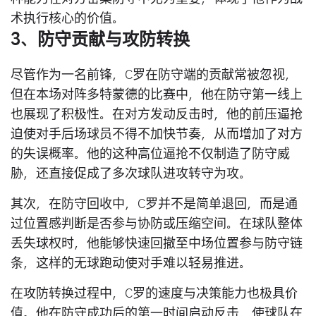
术执行核心的价值。
3、防守贡献与攻防转换
尽管作为一名前锋，C罗在防守端的贡献常被忽视，
但在本场对阵多特蒙德的比赛中，他在防守第一线上
也展现了积极性。在对方发动反击时，他的前压逼抢
迫使对手后场球员不得不加快节奏，从而增加了对方
的失误概率。他的这种高位逼抢不仅制造了防守威
胁，还直接促成了多次球队进攻转守为攻。
其次，在防守回收中，C罗并不是简单退回，而是通
过位置感判断是否参与协防或压缩空间。在球队整体
丢失球权时，他能够快速回撤至中场位置参与防守链
条，这样的无球跑动使对手难以轻易推进。
在攻防转换过程中，C罗的速度与决策能力也极具价
值。他在防守成功后的第一时间启动反击，使球队在