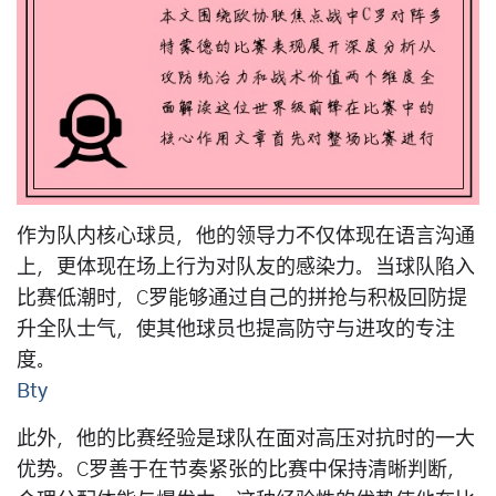
作为队内核心球员，他的领导力不仅体现在语言沟通
上，更体现在场上行为对队友的感染力。当球队陷入
比赛低潮时，C罗能够通过自己的拼抢与积极回防提
升全队士气，使其他球员也提高防守与进攻的专注
度。
Bty
此外，他的比赛经验是球队在面对高压对抗时的一大
优势。C罗善于在节奏紧张的比赛中保持清晰判断，