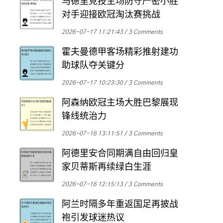
马德里竞技主场防守严密小胜
对手迎接欧冠淘汰赛挑战
2026-07-17 11:21:43
3 Comments
霍夫曼德甲客场精彩推射建功
助球队夺关键分
2026-07-17 10:23:30
3 Comments
阿森纳欧冠主场大胜巴黎展现
锋线统治力
2026-07-16 13:11:51
3 Comments
阿德里安合同期满自由回归皇
家贝蒂斯再续绿白生涯
2026-07-16 12:15:13
3 Comments
阿兰时隔多年重返国足再披战
袍引发球迷热议