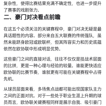
复杂性，使得比赛结果充满不确定性，也进一步提升
了赛事的戏剧张力。
二、豪门对决看点前瞻
在这五个必须关注的关键赛程中，豪门对决无疑是最
具话题性的内容。部分来自五大联赛的传统强队，虽
然未能跻身欧冠或欧联杯，但其阵容实力和历史底蕴
依然在欧协联中形成明显优势。
这些豪门之间的直接对话，往往不仅仅是技战术层面
的比拼，更是一种心理与经验的较量。谁能更快适应
欧协联的比赛节奏，谁就更有可能在关键赛程中占得
先机。
从球员层面来看，多场焦点战都可能出现国家队主力
之间的正面对抗。对于一些处于职业生涯上升期的球
员而言，欧协联关键赛程同样是展示自我、吸引豪门