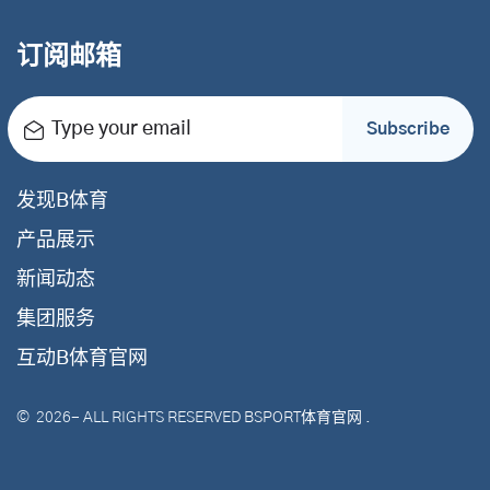
订阅邮箱
Type your email
Subscribe
发现B体育
产品展示
新闻动态
集团服务
互动B体育官网
©
2026
- ALL RIGHTS RESERVED
BSPORT体育官网
.