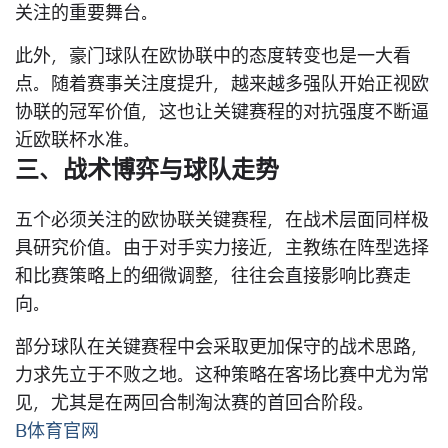
关注的重要舞台。
此外，豪门球队在欧协联中的态度转变也是一大看
点。随着赛事关注度提升，越来越多强队开始正视欧
协联的冠军价值，这也让关键赛程的对抗强度不断逼
近欧联杯水准。
三、战术博弈与球队走势
五个必须关注的欧协联关键赛程，在战术层面同样极
具研究价值。由于对手实力接近，主教练在阵型选择
和比赛策略上的细微调整，往往会直接影响比赛走
向。
部分球队在关键赛程中会采取更加保守的战术思路，
力求先立于不败之地。这种策略在客场比赛中尤为常
见，尤其是在两回合制淘汰赛的首回合阶段。
B体育官网