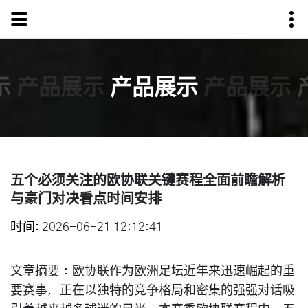
示
产品展示
产品展示
产品展示
五个必须关注的欧协联关键赛程全面前瞻解析
与豪门对决看点时间安排
时间
2026-06-21 12:12:41
文章摘要：欧协联作为欧洲足坛近年来迅速崛起的重
要赛事，正在以独特的竞争格局和密集的强强对话吸