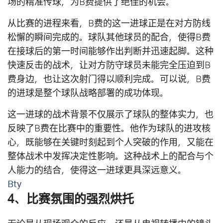
场的精准传球，为B费提供了绝佳的机会。
从比赛的进程来看，B费的这一进球正是在对方防线
松懈的瞬间完成的。球队其他球员的配合，使得B费
在接球后的第一时间能够作出判断并迅速起脚。这种
快速反击的战术，让对方防守球员未能完全压迫到B
费身边，也让这次射门得以顺利完成。可以说，B费
的进球是整个球队战略部署的成功体现。
这一进球的战术背景不仅展示了球队的整体实力，也
反映了B费在比赛中的重要性。他作为球队的进攻核
心，既能够在关键时刻起到个人突破的作用，又能在
整体战术中发挥决定性影响。这种战术上的配合与个
人能力的结合，使得这一进球更具深远意义。
Bty
4、比赛氛围的强烈烘托