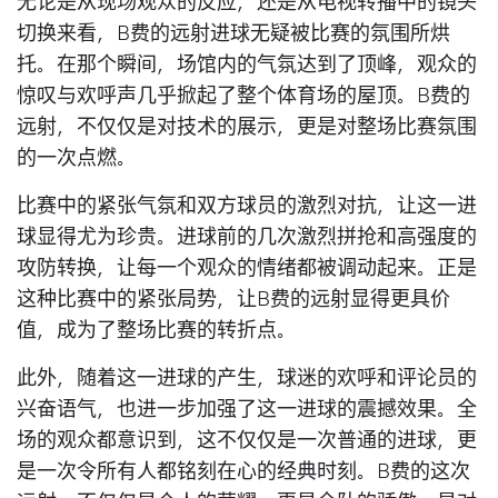
无论是从现场观众的反应，还是从电视转播中的镜头
切换来看，B费的远射进球无疑被比赛的氛围所烘
托。在那个瞬间，场馆内的气氛达到了顶峰，观众的
惊叹与欢呼声几乎掀起了整个体育场的屋顶。B费的
远射，不仅仅是对技术的展示，更是对整场比赛氛围
的一次点燃。
比赛中的紧张气氛和双方球员的激烈对抗，让这一进
球显得尤为珍贵。进球前的几次激烈拼抢和高强度的
攻防转换，让每一个观众的情绪都被调动起来。正是
这种比赛中的紧张局势，让B费的远射显得更具价
值，成为了整场比赛的转折点。
此外，随着这一进球的产生，球迷的欢呼和评论员的
兴奋语气，也进一步加强了这一进球的震撼效果。全
场的观众都意识到，这不仅仅是一次普通的进球，更
是一次令所有人都铭刻在心的经典时刻。B费的这次