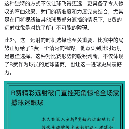
这种独特的方式不仅让球飞得更远，更具备了令人惊
叹的弯曲效果。射门的精准度和力度完美结合，尤其
是在门将视线被其他球员部分遮挡的情况下，B费的
远射就像是对抗了所有不可能的障碍。
此外，这一远射的时机选择也至关重要。比赛中的局
势正好给了B费一个清晰的视野，他意识到此时远射
是最佳选择。这种对比赛形势的敏锐判断，不仅体现
了B费作为球员的足球智商，也让这一进球更具震撼
力。