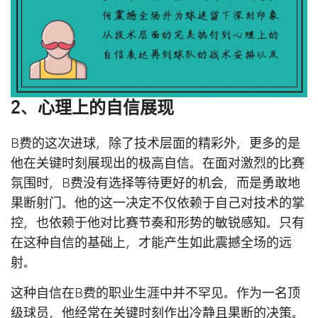
2、心理上的自信展现
B费的这次进球，除了技术层面的精彩外，更多的是
他在关键时刻展现出的极高自信。在面对激烈的比赛
氛围时，B费没有选择等待更好的机会，而是勇敢地
果断射门。他的这一决定不仅依赖于自己对技术的掌
控，也依赖于他对比赛节奏和形势的敏锐感知。只有
在这种自信的基础上，才能产生如此震撼全场的远
射。
这种自信在B费的职业生涯中并不罕见。作为一名顶
级球员，他经常在关键时刻作出冷静且果断的决策。