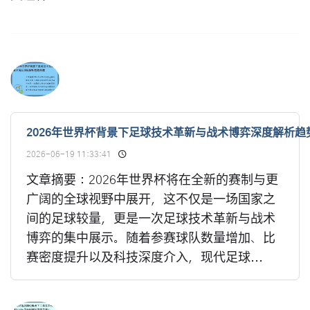
2026年世界杯背景下足球技术革新与战术博弈深度解析趋
2026-06-19 11:33:41
文章摘要：2026年世界杯将在全新的赛制与更
广阔的全球视野中展开，这不仅是一场国家之
间的足球较量，更是一次足球技术革新与战术
博弈的集中展示。随着参赛球队数量增加、比
赛密度提升以及科技深度介入，现代足球...