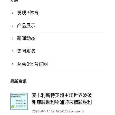
发现B体育
产品展示
新闻动态
集团服务
互动B体育官网
最新资讯
麦卡利斯特英超主场世界波破
谢菲联助利物浦迎来精彩胜利
2026-07-17 12:18:59
3 Comments