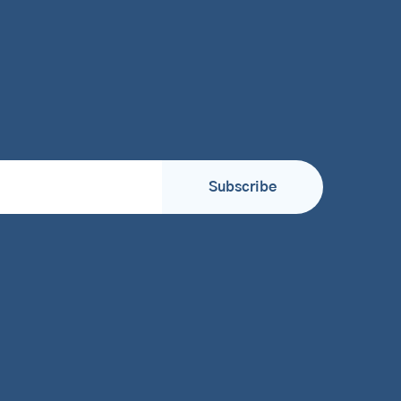
Subscribe