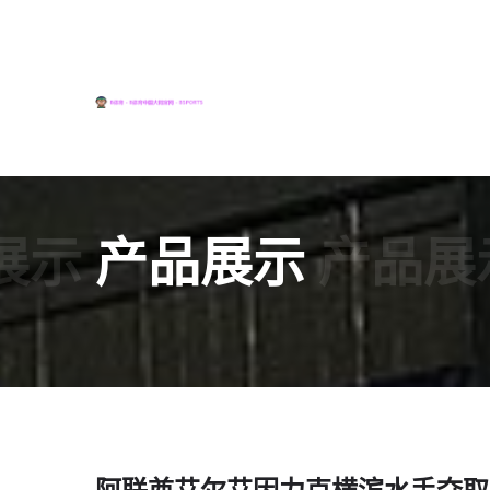
展示
产品展示
产品展