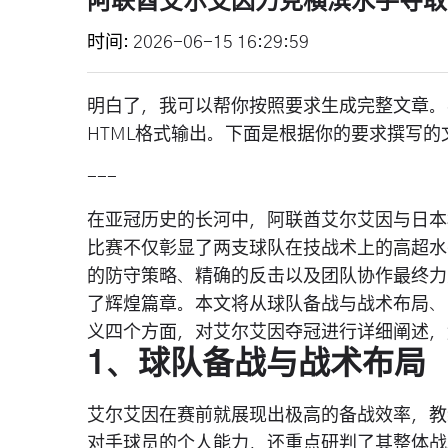
阿联酋艾尔艾因力克横滨水手夺取
时间
2026-06-15 16:29:59
明白了，我可以帮你按照要求生成完整文章。
HTML格式输出。下面是根据你的要求撰写的
---
在亚冠历史的长河中，阿联酋艾尔艾因与日本
比赛不仅彰显了两支球队在技战术上的高超水
的防守策略、精确的反击以及团队协作最终力
了辉煌篇章。本文将从球队备战与战术布局、
义四个方面，对艾尔艾因夺冠进行详细阐述，
1、球队备战与战术布局
艾尔艾因在赛前就展现出极高的备战效率，教
对手球员的个人能力，还重点研判了其整体战