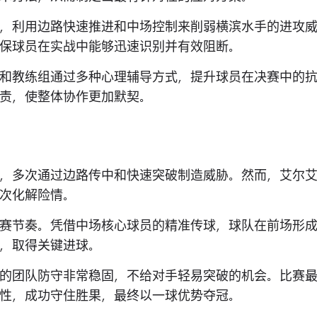
，利用边路快速推进和中场控制来削弱横滨水手的进攻
保球员在实战中能够迅速识别并有效阻断。
和教练组通过多种心理辅导方式，提升球员在决赛中的
责，使整体协作更加默契。
，多次通过边路传中和快速突破制造威胁。然而，艾尔
次化解险情。
赛节奏。凭借中场核心球员的精准传球，球队在前场形
，取得关键进球。
的团队防守非常稳固，不给对手轻易突破的机会。比赛
性，成功守住胜果，最终以一球优势夺冠。