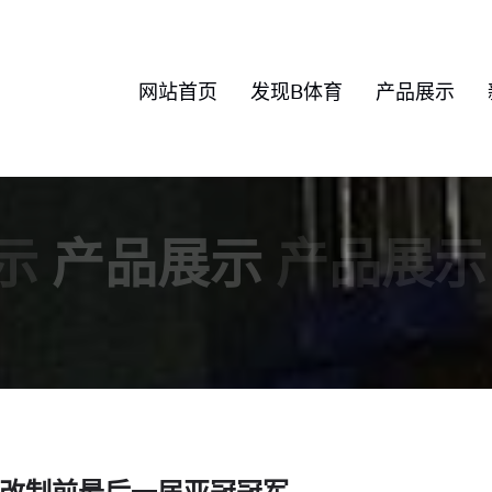
网站首页
发现B体育
产品展示
示
产品展示
产品展示