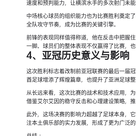
速度和预判能力，让横滨水手的多次射门未能
中场核心球员的组织能力也为比赛胜利奠定了
全队攻守节奏，成为比赛的关键引擎。
前锋的表现同样值得称道，他在反击中把握住
一脚。球员们的整体表现不仅赢得了比赛，也
4、亚冠历史意义与影响
这次胜利标志着改制前亚冠联赛的最后一届冠
酋足球增添了辉煌篇章，也提升了亚洲足球整
从长远来看，这次比赛的战术和技术应用，为
借鉴艾尔艾因的稳守反击和心理建设策略，推
此外，这场决赛的影响力超越了足球本身，它
注本土俱乐部的实力发展，形成了更为广泛的