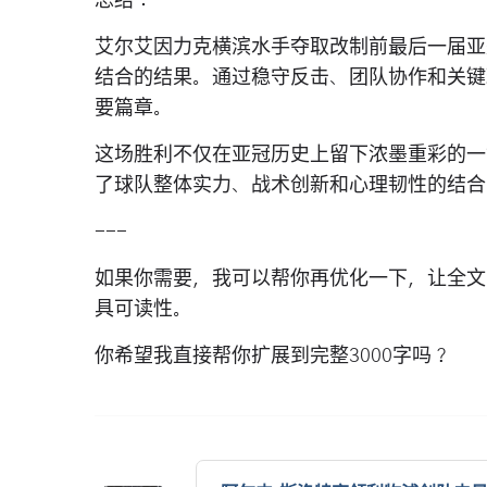
总结：
艾尔艾因力克横滨水手夺取改制前最后一届亚
结合的结果。通过稳守反击、团队协作和关键
要篇章。
这场胜利不仅在亚冠历史上留下浓墨重彩的一
了球队整体实力、战术创新和心理韧性的结合
---
如果你需要，我可以帮你再优化一下，让全文
具可读性。
你希望我直接帮你扩展到完整3000字吗？