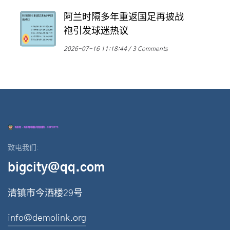
阿兰时隔多年重返国足再披战
袍引发球迷热议
2026-07-16 11:18:44
3 Comments
致电我们:
bigcity@qq.com
清镇市今洒楼29号
info@demolink.org