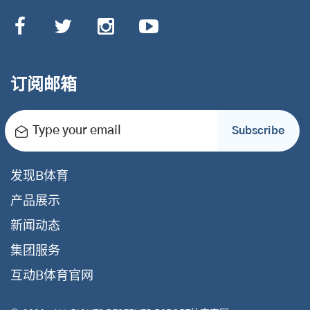
订阅邮箱
Type your email
Subscribe
发现B体育
产品展示
新闻动态
集团服务
互动B体育官网