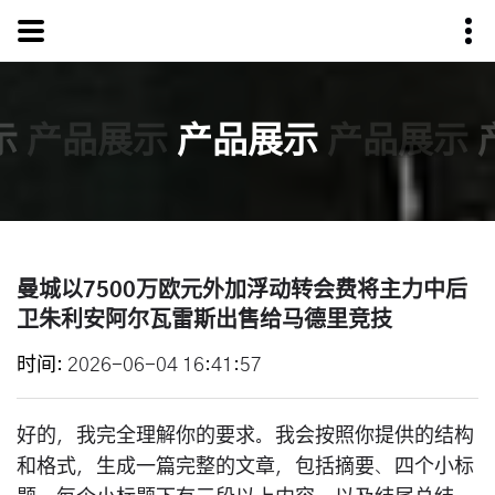
示
产品展示
产品展示
产品展示
曼城以7500万欧元外加浮动转会费将主力中后
卫朱利安阿尔瓦雷斯出售给马德里竞技
时间
2026-06-04 16:41:57
好的，我完全理解你的要求。我会按照你提供的结构
和格式，生成一篇完整的文章，包括摘要、四个小标