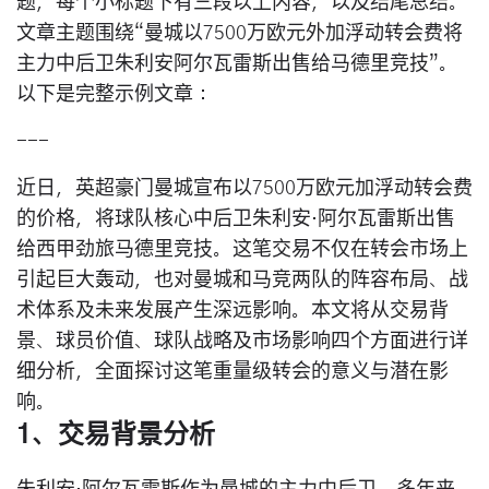
题，每个小标题下有三段以上内容，以及结尾总结。
文章主题围绕“曼城以7500万欧元外加浮动转会费将
主力中后卫朱利安阿尔瓦雷斯出售给马德里竞技”。
以下是完整示例文章：
---
近日，英超豪门曼城宣布以7500万欧元加浮动转会费
的价格，将球队核心中后卫朱利安·阿尔瓦雷斯出售
给西甲劲旅马德里竞技。这笔交易不仅在转会市场上
引起巨大轰动，也对曼城和马竞两队的阵容布局、战
术体系及未来发展产生深远影响。本文将从交易背
景、球员价值、球队战略及市场影响四个方面进行详
细分析，全面探讨这笔重量级转会的意义与潜在影
响。
1、交易背景分析