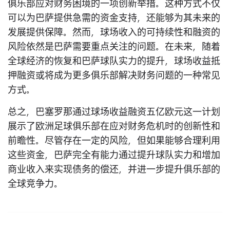
俱乐部应对财务困境的一项创新举措。这种方式不仅
可以为巴萨提供急需的资金支持，还能够为其未来的
发展提供保障。然而，球场收入的可持续性和融资的
风险依然是巴萨需要重点关注的问题。在未来，随着
全球经济的恢复和巴萨球队实力的提升，球场收益抵
押融资或将成为更多俱乐部解决财务问题的一种常见
方式。
总之，巴塞罗那通过球场收益融资五亿欧元这一计划
展示了欧洲足球俱乐部在应对财务危机时的创新性和
前瞻性。尽管存在一定的风险，但如果能够合理利用
这些资金，巴萨完全有能力通过提升球队实力和增加
商业收入来实现债务的偿还，并进一步提升俱乐部的
全球竞争力。