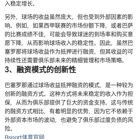
入稳定增长。
另外，球场的收益虽然庞大，但也受到外部因素的影
响。例如，如果西甲联赛的市场份额下降，或者巴萨
的比赛成绩不佳，可能会导致球迷的到场率和购买意
愿下降，从而影响球场收入的稳定性。因此，虽然巴
塞罗那将球场收益作为抵押进行融资，但其收益的可
持续性还需要俱乐部未来的精细管理和市场策略。
3、融资模式的创新性
巴塞罗那通过球场收益抵押融资的模式，是一种较为
创新的融资方式。这种方式将未来稳定的收入作为担
保，从而为俱乐部提供了巨大的资金支持。这与传统
的融资方式相比，有着明显的优势，因为它不依赖于
外部资本市场的波动，也避免了俱乐部过度负债的风
险。
Bsport体育官网