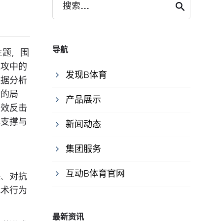
搜索...
导航
主题，围
进攻中的
发现B体育
数据分析
析的局
产品展示
高效反击
化支撑与
新闻动态
集团服务
互动B体育官网
快、对抗
战术行为
最新资讯