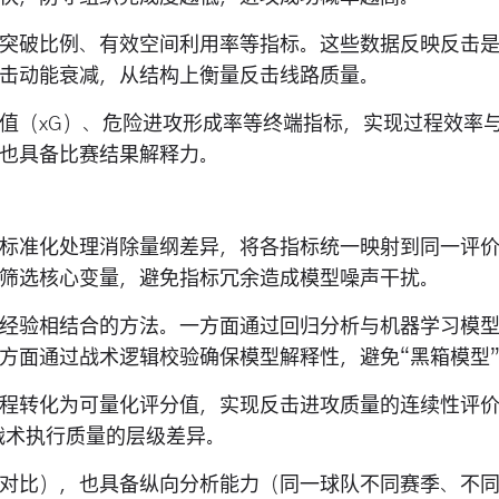
突破比例、有效空间利用率等指标。这些数据反映反击
反击动能衰减，从结构上衡量反击线路质量。
值（xG）、危险进攻形成率等终端指标，实现过程效率
也具备比赛结果解释力。
标准化处理消除量纲差异，将各指标统一映射到同一评
筛选核心变量，避免指标冗余造成模型噪声干扰。
经验相结合的方法。一方面通过回归分析与机器学习模
方面通过战术逻辑校验确保模型解释性，避免“黑箱模型
过程转化为可量化评分值，实现反击进攻质量的连续性评
战术执行质量的层级差异。
对比），也具备纵向分析能力（同一球队不同赛季、不