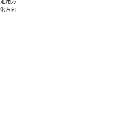
供通用方
时化方向