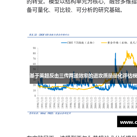
的转变。模型以结构单元为核心，融合多维指
备可量化、可比较、可分析的研究基础。