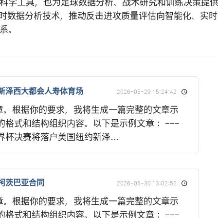
科学工具，也为足球数据分析、战术研究和训练决策提
实时数据分析技术，推动反击进攻质量评估向智能化、实
系。
新泽西大都会人寿体育场
2026-05-29 15:24:42
章。根据你的要求，我将生成一篇完整的文章示
的格式和结构组织内容。以下是示例文章： ---
界杯决赛将落户美国纽约新泽...
柯茨巴亚合同
2026-05-30 13:02:52
章。根据你的要求，我将生成一篇完整的文章示
的格式和结构组织内容。以下是示例文章： ---