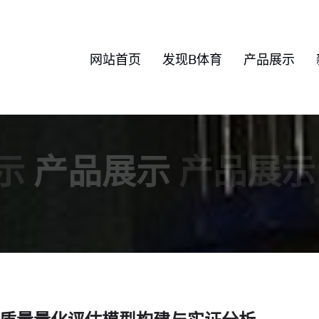
网站首页
发现B体育
产品展示
示
产品展示
产品展示