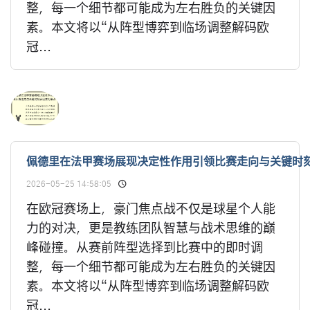
整，每一个细节都可能成为左右胜负的关键因
素。本文将以“从阵型博弈到临场调整解码欧
冠...
佩德里在法甲赛场展现决定性作用引领比赛走向与关键时
2026-05-25 14:58:05
在欧冠赛场上，豪门焦点战不仅是球星个人能
力的对决，更是教练团队智慧与战术思维的巅
峰碰撞。从赛前阵型选择到比赛中的即时调
整，每一个细节都可能成为左右胜负的关键因
素。本文将以“从阵型博弈到临场调整解码欧
冠...