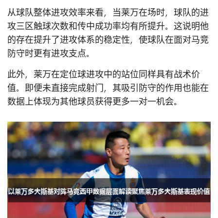
从球队整体进攻效率来看，当莱万在场时，球队的进
攻三区触球次数和传中成功率均有所提升。这说明他
的存在提升了进攻体系的稳定性，使球队在面对马竞
防守时更有进攻支点。
此外，莱万在定位球进攻中的站位同样具有战术价
值。即便未直接完成射门，其吸引防守的作用也能在
数据上体现为其他球员获得更多一对一机会。