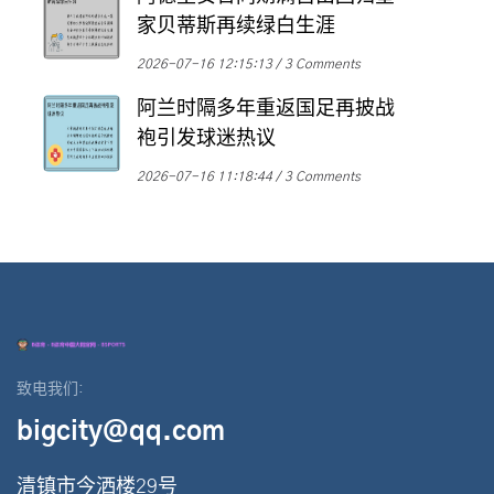
家贝蒂斯再续绿白生涯
2026-07-16 12:15:13
3 Comments
阿兰时隔多年重返国足再披战
袍引发球迷热议
2026-07-16 11:18:44
3 Comments
致电我们:
bigcity@qq.com
清镇市今洒楼29号