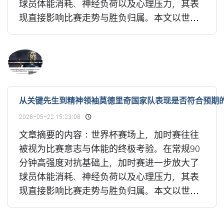
球员体能消耗、神经负荷以及心理压力，其表
现直接影响比赛走势与胜负归属。本文以世...
从关键先生到精神领袖莫德里奇国家队表现是否符合预期
2026-05-22 15:23:08
文章摘要的内容：世界杯赛场上，加时赛往往
被视为比赛意志与体能的终极考验。在常规90
分钟高强度对抗基础上，加时赛进一步放大了
球员体能消耗、神经负荷以及心理压力，其表
现直接影响比赛走势与胜负归属。本文以世...