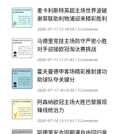
麦卡利斯特英超主场世界波破
谢菲联助利物浦迎来精彩胜利
2026-07-17 12:18:59
3 Comments
马德里竞技主场防守严密小胜
对手迎接欧冠淘汰赛挑战
2026-07-17 11:21:43
3 Comments
霍夫曼德甲客场精彩推射建功
助球队夺关键分
2026-07-17 10:23:30
3 Comments
阿森纳欧冠主场大胜巴黎展现
锋线统治力
2026-07-16 13:11:51
3 Comments
阿德里安合同期满自由回归皇