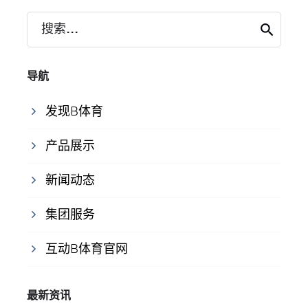
搜索...
导航
发现B体育
产品展示
新闻动态
集团服务
互动B体育官网
最新资讯