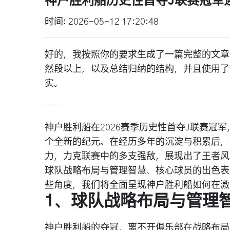
神户胜利船历史性首夺J联赛冠军
时间
2026-05-12 17:20:48
好的，我按照你的要求生成了一篇完整的文章
然段以上，以及总结归纳的结构，并且使用了你
实。
---
神户胜利船在2026赛季历史性首夺J联赛冠
个全新的纪元。在经历多年的沉淀与积累后，
力，力克联赛中的多支强敌，展现出了王者风
球队战略布局与管理智慧、核心球员的出色表
些角度，我们将全面呈现神户胜利船如何在激
1、球队战略布局与管理
神户胜利船的夺冠，离不开俱乐部在战略布局