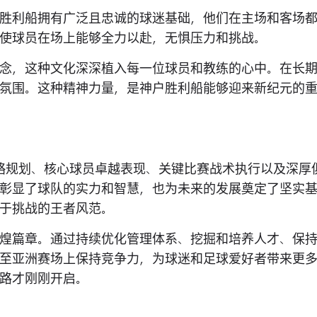
胜利船拥有广泛且忠诚的球迷基础，他们在主场和客场
使球员在场上能够全力以赴，无惧压力和挑战。
理念，这种文化深深植入每一位球员和教练的心中。在长
氛围。这种精神力量，是神户胜利船能够迎来新纪元的
略规划、核心球员卓越表现、关键比赛战术执行以及深厚
彰显了球队的实力和智慧，也为未来的发展奠定了坚实
于挑战的王者风范。
煌篇章。通过持续优化管理体系、挖掘和培养人才、保
至亚洲赛场上保持竞争力，为球迷和足球爱好者带来更
路才刚刚开启。