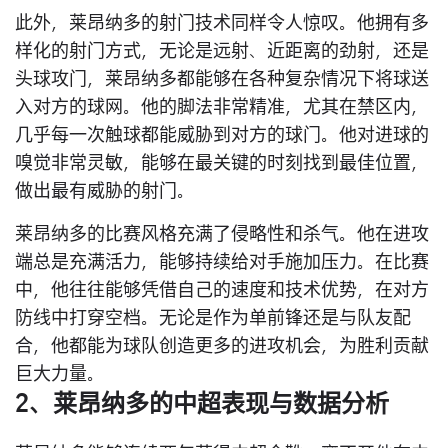
此外，莱昂纳多的射门技术同样令人惊叹。他拥有多
样化的射门方式，无论是远射、近距离的劲射，还是
头球攻门，莱昂纳多都能够在各种复杂情况下将球送
入对方的球网。他的脚法非常精准，尤其在禁区内，
几乎每一次触球都能威胁到对方的球门。他对进球的
嗅觉非常灵敏，能够在最关键的时刻找到最佳位置，
做出最有威胁的射门。
莱昂纳多的比赛风格充满了侵略性和杀气。他在进攻
端总是充满活力，能够持续给对手施加压力。在比赛
中，他往往能够凭借自己的速度和技术优势，在对方
防线中打穿空档。无论是作为单前锋还是与队友配
合，他都能为球队创造更多的进攻机会，为胜利贡献
巨大力量。
2、莱昂纳多的中超表现与数据分析