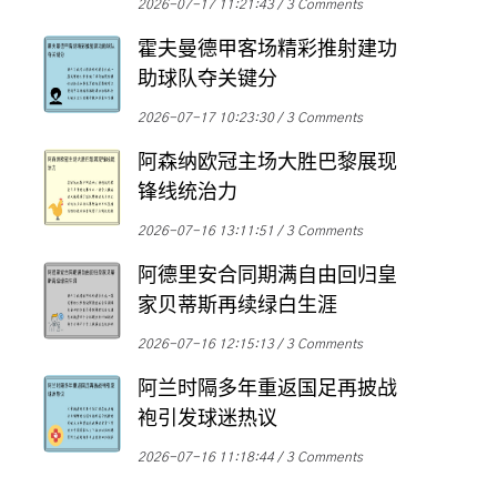
2026-07-17 11:21:43
3 Comments
霍夫曼德甲客场精彩推射建功
助球队夺关键分
2026-07-17 10:23:30
3 Comments
阿森纳欧冠主场大胜巴黎展现
锋线统治力
2026-07-16 13:11:51
3 Comments
阿德里安合同期满自由回归皇
家贝蒂斯再续绿白生涯
2026-07-16 12:15:13
3 Comments
阿兰时隔多年重返国足再披战
袍引发球迷热议
2026-07-16 11:18:44
3 Comments