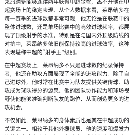
莱昂纳多能够连续两年获得中超金靴，离不开他在中
超赛场上的稳定表现。从个人数据来看，莱昂纳多在
每一赛季的进球数都非常可观，他无论是在联赛中的
整体进球数，还是单场比赛中的高效进球频率，都展
现了顶级射手的水准。特别是在与国内外顶级防线的
对抗中，莱昂纳多依旧能保持较高的进球效率，这种
表现堪称中超的“射手王”级别。
在中超赛场上，莱昂纳多不只是进球数的纪录保持
者，他还在助攻方面展现了全能的进攻能力。除了自
己进球外，他时常在比赛中为队友提供关键传球，助
攻成为球队得分的源泉。他的团队协作能力和球场视
野使他能够准确判断队友的跑位，从而创造更多的进
攻机会。
不仅如此，莱昂纳多的身体素质也是其在中超成功的
关键之一。相较于其他外援球员，他的速度和爆发力