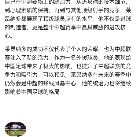
自己在中超赛场上的统治力。从进攻端的技术细节，
到心理素质的保持，再到与其他顶级射手的竞争，莱
昂纳多都展现了顶级球员应有的水平。他不仅是进球
的制造者，更是整个中超赛季中最具威胁的进攻核
心。
莱昂纳多的成功不仅代表了个人的荣耀，也为中超联
赛注入了新的活力。作为一名外援球员，他的表现给
中国足球带来了极大的影响，也提升了中超联赛的竞
争力和吸引力。可以预见，莱昂纳多在未来的赛季中
仍然会是中超的锋线风暴中心，他的统治力也将继续
影响着中国足球的格局。