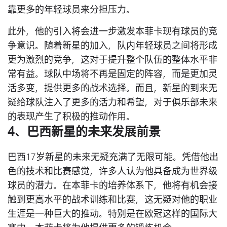
靠更多的年轻球员来分担压力。
此外，他的引入将会进一步激发本菲卡现有球员的竞
争意识。随着新星的加入，队内年轻球员之间将形成
更为激烈的竞争，这对于提升整个队伍的整体水平非
常有益。球队中场将不再是固定的阵容，而是更加灵
活多变，提供更多的战术选择。而且，新星的到来无
疑给球队注入了更多的活力和希望，对于俱乐部未来
的表现产生了积极的推动作用。
4、巴西新星的未来发展前景
巴西17岁新星的未来无疑充满了无限可能。凭借他出
色的技术和比赛感觉，许多人认为他具备成为世界级
球员的潜力。在本菲卡的培养体系下，他将有机会接
触到更高水平的战术训练和比赛，这无疑对他的职业
生涯是一种巨大的推动。特别是在欧冠这样的国际大