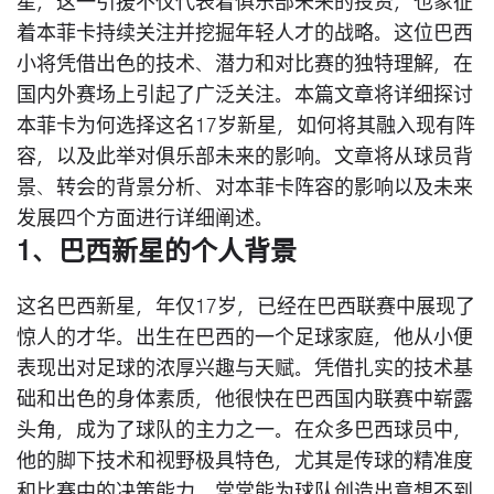
星，这一引援不仅代表着俱乐部未来的投资，也象征
着本菲卡持续关注并挖掘年轻人才的战略。这位巴西
小将凭借出色的技术、潜力和对比赛的独特理解，在
国内外赛场上引起了广泛关注。本篇文章将详细探讨
本菲卡为何选择这名17岁新星，如何将其融入现有阵
容，以及此举对俱乐部未来的影响。文章将从球员背
景、转会的背景分析、对本菲卡阵容的影响以及未来
发展四个方面进行详细阐述。
1、巴西新星的个人背景
这名巴西新星，年仅17岁，已经在巴西联赛中展现了
惊人的才华。出生在巴西的一个足球家庭，他从小便
表现出对足球的浓厚兴趣与天赋。凭借扎实的技术基
础和出色的身体素质，他很快在巴西国内联赛中崭露
头角，成为了球队的主力之一。在众多巴西球员中，
他的脚下技术和视野极具特色，尤其是传球的精准度
和比赛中的决策能力，常常能为球队创造出意想不到