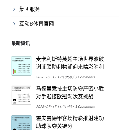
集团服务
互动B体育官网
最新资讯
麦卡利斯特英超主场世界波破
谢菲联助利物浦迎来精彩胜利
2026-07-17 12:18:59
3 Comments
马德里竞技主场防守严密小胜
对手迎接欧冠淘汰赛挑战
2026-07-17 11:21:43
3 Comments
霍夫曼德甲客场精彩推射建功
助球队夺关键分