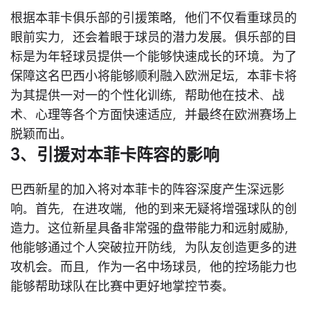
根据本菲卡俱乐部的引援策略，他们不仅看重球员的
眼前实力，还会着眼于球员的潜力发展。俱乐部的目
标是为年轻球员提供一个能够快速成长的环境。为了
保障这名巴西小将能够顺利融入欧洲足坛，本菲卡将
为其提供一对一的个性化训练，帮助他在技术、战
术、心理等各个方面快速适应，并最终在欧洲赛场上
脱颖而出。
3、引援对本菲卡阵容的影响
巴西新星的加入将对本菲卡的阵容深度产生深远影
响。首先，在进攻端，他的到来无疑将增强球队的创
造力。这位新星具备非常强的盘带能力和远射威胁，
他能够通过个人突破拉开防线，为队友创造更多的进
攻机会。而且，作为一名中场球员，他的控场能力也
能够帮助球队在比赛中更好地掌控节奏。