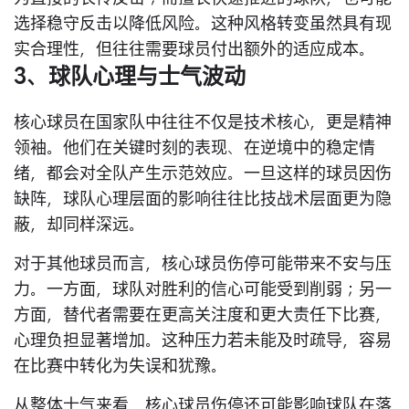
选择稳守反击以降低风险。这种风格转变虽然具有现
实合理性，但往往需要球员付出额外的适应成本。
3、球队心理与士气波动
核心球员在国家队中往往不仅是技术核心，更是精神
领袖。他们在关键时刻的表现、在逆境中的稳定情
绪，都会对全队产生示范效应。一旦这样的球员因伤
缺阵，球队心理层面的影响往往比技战术层面更为隐
蔽，却同样深远。
对于其他球员而言，核心球员伤停可能带来不安与压
力。一方面，球队对胜利的信心可能受到削弱；另一
方面，替代者需要在更高关注度和更大责任下比赛，
心理负担显著增加。这种压力若未能及时疏导，容易
在比赛中转化为失误和犹豫。
从整体士气来看，核心球员伤停还可能影响球队在落