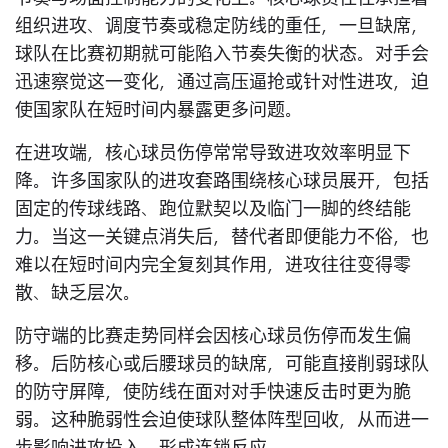
组织进攻、调度节奏或稳定防线的重任，一旦缺席，
球队在比赛初期就可能陷入节奏失衡的状态。对手会
迅速察觉这一变化，通过高压逼抢或针对性进攻，迫
使国家队在短时间内暴露更多问题。
在进攻端，核心球员伤停常常导致进攻效率明显下
降。许多国家队的进攻套路围绕核心球员展开，包括
固定的传球线路、跑位默契以及临门一脚的终结能
力。当这一关键点消失后，替代者即便能力不俗，也
难以在短时间内完全复刻其作用，进攻往往变得零
散、缺乏层次。
防守端的比赛走势同样会因核心球员伤停而发生偏
移。后防核心或后腰球员的缺席，可能直接削弱球队
的防守屏障，使防线在面对对手快速反击时更为脆
弱。这种脆弱性会迫使球队整体阵型回收，从而进一