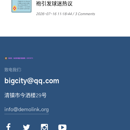
袍引发球迷热议
2026-07-16 11:18:44
3 Comments
致电我们:
bigcity@qq.com
清镇市今洒楼29号
info@demolink.org