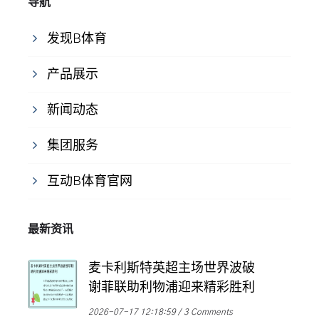
导航
发现B体育
产品展示
新闻动态
集团服务
互动B体育官网
最新资讯
麦卡利斯特英超主场世界波破
谢菲联助利物浦迎来精彩胜利
2026-07-17 12:18:59
3 Comments