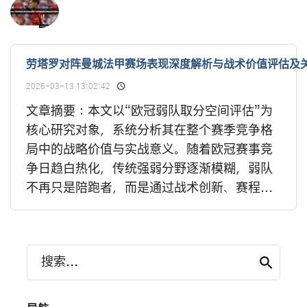
劳塔罗对阵曼城法甲赛场表现深度解析与战术价值评估及
2026-03-13 13:02:42
文章摘要：本文以“欧冠弱队取分空间评估”为
核心研究对象，系统分析其在整个赛季竞争格
局中的战略价值与实战意义。随着欧冠赛事竞
争日趋白热化，传统强弱分野逐渐模糊，弱队
不再只是陪跑者，而是通过战术创新、赛程...
搜索...