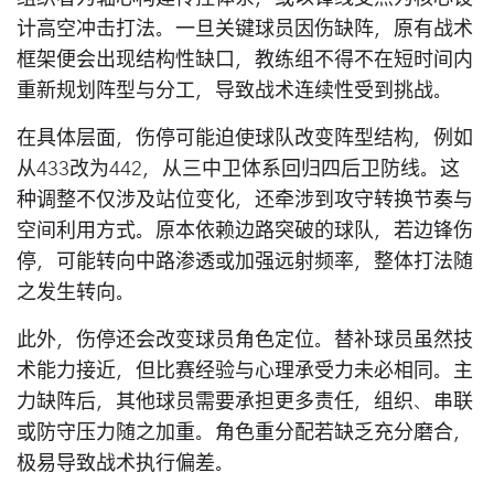
计高空冲击打法。一旦关键球员因伤缺阵，原有战术
框架便会出现结构性缺口，教练组不得不在短时间内
重新规划阵型与分工，导致战术连续性受到挑战。
在具体层面，伤停可能迫使球队改变阵型结构，例如
从433改为442，从三中卫体系回归四后卫防线。这
种调整不仅涉及站位变化，还牵涉到攻守转换节奏与
空间利用方式。原本依赖边路突破的球队，若边锋伤
停，可能转向中路渗透或加强远射频率，整体打法随
之发生转向。
此外，伤停还会改变球员角色定位。替补球员虽然技
术能力接近，但比赛经验与心理承受力未必相同。主
力缺阵后，其他球员需要承担更多责任，组织、串联
或防守压力随之加重。角色重分配若缺乏充分磨合，
极易导致战术执行偏差。