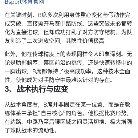
Bsport体育官网
在关键时刻，B席多次利用身体重心变化与假动作完
成突破，直接撕开马赛中路防线。这些突破未必都转
化为直接进球，但却成功打乱了对方防守结构，为队
友创造了二次进攻空间，其隐性价值极高。
此外，他在传球精度上的表现同样令人印象深刻。无
论是肋部斜塞、禁区前沿的挑传，还是快速转移中的
一脚出球，B席都保持了极高成功率。这种技术全面
性，使他成为对手防守中最难以针对的存在。
3、战术执行与应变
从战术角度看，B席并非固定在某一位置，而是在教
练体系中承担“自由核心”的角色。他根据比赛形势，
在边路、中路乃至后腰区域之间灵活切换，极大增强
了球队战术的流动性。