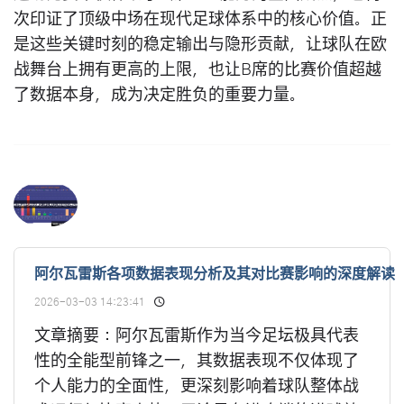
次印证了顶级中场在现代足球体系中的核心价值。正
是这些关键时刻的稳定输出与隐形贡献，让球队在欧
战舞台上拥有更高的上限，也让B席的比赛价值超越
了数据本身，成为决定胜负的重要力量。
阿尔瓦雷斯各项数据表现分析及其对比赛影响的深度解读
2026-03-03 14:23:41
文章摘要：阿尔瓦雷斯作为当今足坛极具代表
性的全能型前锋之一，其数据表现不仅体现了
个人能力的全面性，更深刻影响着球队整体战