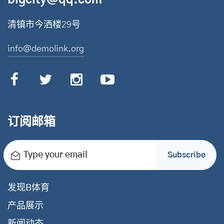
bigcity@qq.com
清镇市今洒楼29号
info@demolink.org
订阅邮箱
Type your email
Subscribe
发现B体育
产品展示