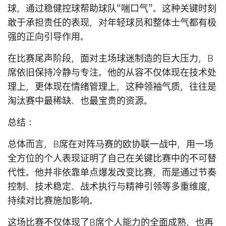
球，通过稳健控球帮助球队“喘口气”。这种关键时刻
敢于承担责任的表现，对年轻球员和整体士气都有极
强的正向引导作用。
在比赛尾声阶段，面对主场球迷制造的巨大压力，B
席依旧保持冷静与专注。他的从容不仅体现在技术处
理上，更体现在情绪管理上，这种领袖气质，往往是
淘汰赛中最稀缺、也最宝贵的资源。
总结：
总体而言，B席在对阵马赛的欧协联一战中，用一场
全方位的个人表现证明了自己在关键比赛中的不可替
代性。他并非依靠单点爆发改变比赛，而是通过节奏
控制、技术稳定、战术执行与精神引领等多重维度，
持续对比赛施加影响。
这场比赛不仅体现了B席个人能力的全面成熟，也再