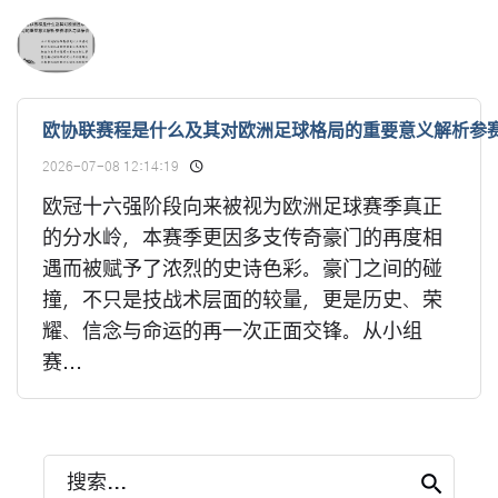
欧协联赛程是什么及其对欧洲足球格局的重要意义解析参
2026-07-08 12:14:19
欧冠十六强阶段向来被视为欧洲足球赛季真正
的分水岭，本赛季更因多支传奇豪门的再度相
遇而被赋予了浓烈的史诗色彩。豪门之间的碰
撞，不只是技战术层面的较量，更是历史、荣
耀、信念与命运的再一次正面交锋。从小组
赛...
搜索...