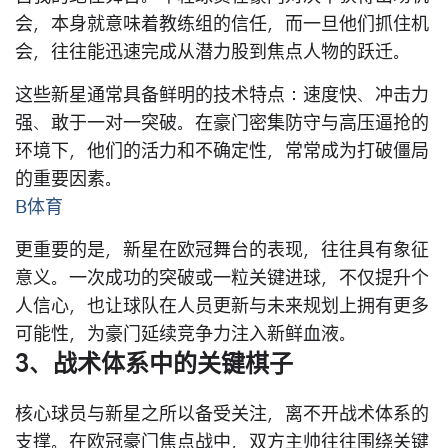
会，本身就意味着教练组的信任，而一旦他们抓住机
会，往往能迅速完成从潜力股到焦点人物的跃迁。
这些新星通常具备鲜明的技术特点：速度快、冲击力
强、敢于一对一突破。在豪门密集防守与高压逼抢的
环境下，他们的活力和不确定性，常常成为打破僵局
的重要因素。
B体育
更重要的是，新星在欧冠舞台的表现，往往具有象征
意义。一次成功的突破或一粒关键进球，不仅提升个
人信心，也让球队在人员更新与未来规划上拥有更多
可能性，为豪门延续竞争力注入新鲜血液。
3、战术体系中的关键棋子
核心球员与新星之所以备受关注，离不开战术体系的
支撑。在欧冠豪门焦点战中，双方主帅往往围绕关键