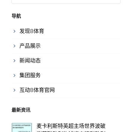
导航
发现B体育
产品展示
新闻动态
集团服务
互动B体育官网
最新资讯
麦卡利斯特英超主场世界波破