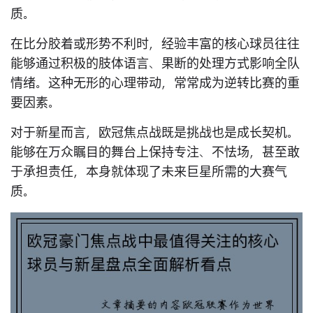
质。
在比分胶着或形势不利时，经验丰富的核心球员往往
能够通过积极的肢体语言、果断的处理方式影响全队
情绪。这种无形的心理带动，常常成为逆转比赛的重
要因素。
对于新星而言，欧冠焦点战既是挑战也是成长契机。
能够在万众瞩目的舞台上保持专注、不怯场，甚至敢
于承担责任，本身就体现了未来巨星所需的大赛气
质。