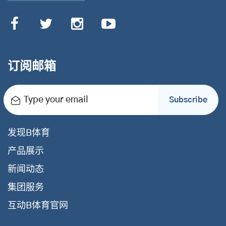
订阅邮箱
Type your email
Subscribe
发现B体育
产品展示
新闻动态
集团服务
互动B体育官网