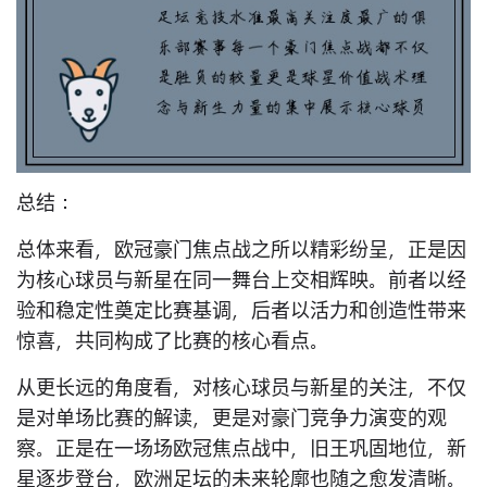
总结：
总体来看，欧冠豪门焦点战之所以精彩纷呈，正是因
为核心球员与新星在同一舞台上交相辉映。前者以经
验和稳定性奠定比赛基调，后者以活力和创造性带来
惊喜，共同构成了比赛的核心看点。
从更长远的角度看，对核心球员与新星的关注，不仅
是对单场比赛的解读，更是对豪门竞争力演变的观
察。正是在一场场欧冠焦点战中，旧王巩固地位，新
星逐步登台，欧洲足坛的未来轮廓也随之愈发清晰。