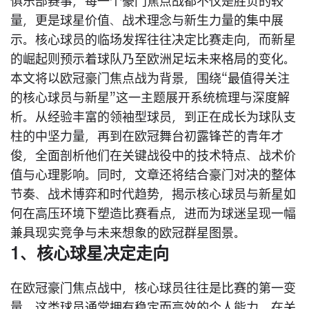
俱乐部赛事，每一个豪门焦点战都不仅是胜负的较
量，更是球星价值、战术理念与新生力量的集中展
示。核心球员的临场发挥往往决定比赛走向，而新星
的崛起则预示着球队乃至欧洲足坛未来格局的变化。
本文将以欧冠豪门焦点战为背景，围绕“最值得关注
的核心球员与新星”这一主题展开系统梳理与深度解
析。从经验丰富的领袖型球员，到正在成长为球队支
柱的中坚力量，再到在欧冠舞台初露锋芒的青年才
俊，全面剖析他们在关键战役中的技术特点、战术价
值与心理影响。同时，文章还将结合豪门对决的整体
节奏、战术博弈和时代趋势，揭示核心球员与新星如
何在高压环境下塑造比赛看点，进而为球迷呈现一幅
兼具现实竞争与未来想象的欧冠群星图景。
1、核心球星决定走向
在欧冠豪门焦点战中，核心球员往往是比赛的第一变
量。这类球员通常拥有稳定而高效的个人能力，在关