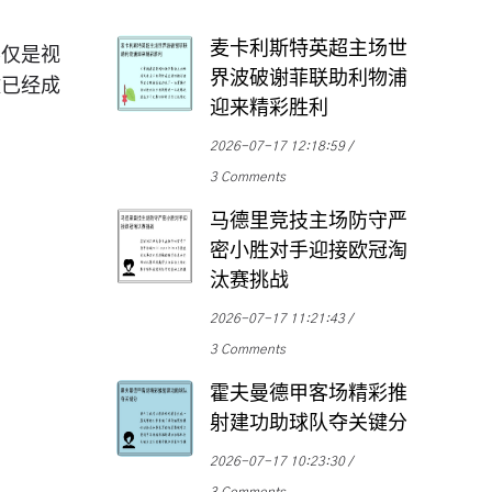
麦卡利斯特英超主场世
不仅是视
界波破谢菲联助利物浦
纹已经成
迎来精彩胜利
2026-07-17 12:18:59
3 Comments
马德里竞技主场防守严
密小胜对手迎接欧冠淘
汰赛挑战
2026-07-17 11:21:43
3 Comments
霍夫曼德甲客场精彩推
射建功助球队夺关键分
2026-07-17 10:23:30