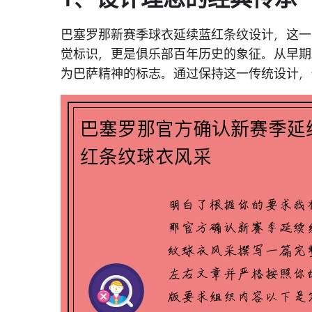
巴塞罗那新赛季球衣延续蓝红条纹设计，这一
觉标识，更是俱乐部百年历史的象征。从早期
为巴萨精神的标志。通过保持这一传统设计，