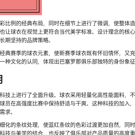
彩比例的经典布局，同时在细节上进行了微调，使整体
也让球衣在视觉上更符合当代美学标准。设计理念的核
那长期坚持的品牌策略。
经典赛季的球衣元素，使新赛季球衣既有怀旧情怀，又
一种文化的认同，体现出巴塞罗那俱乐部独特的身份象
用
科技上进行了全面升级。球衣采用轻量化高性能面料，
球员在高强度比赛中保持舒适与干爽。这种科技的加入
需求。
细化的条纹处理，使蓝红条纹的色彩过渡更加自然，同
科技与美学的结合，也反映了俱乐部对产品质量的高度