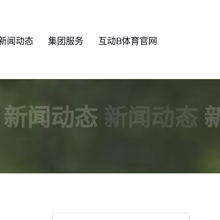
新闻动态
集团服务
互动B体育官网
新闻动态
新闻动态