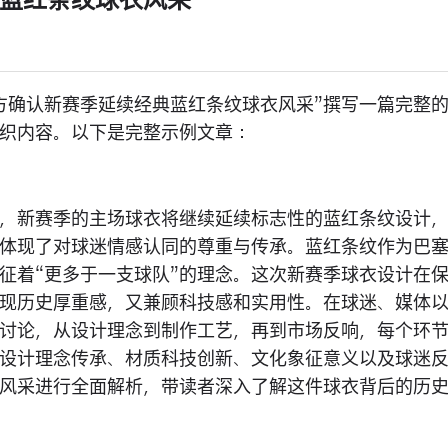
蓝红条纹球衣风采
确认新赛季延续经典蓝红条纹球衣风采”撰写一篇完整的3
织内容。以下是完整示例文章：
，新赛季的主场球衣将继续延续标志性的蓝红条纹设计
体现了对球迷情感认同的尊重与传承。蓝红条纹作为巴
征着“更多于一支球队”的理念。这次新赛季球衣设计在
现历史厚重感，又兼顾科技感和实用性。在球迷、媒体
讨论，从设计理念到制作工艺，再到市场反响，每个环
设计理念传承、材质科技创新、文化象征意义以及球迷
风采进行全面解析，带读者深入了解这件球衣背后的历