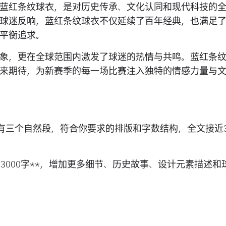
蓝红条纹球衣，是对历史传承、文化认同和现代科技的
球迷反响，蓝红条纹球衣不仅延续了百年经典，也满足
平衡追求。
象，更在全球范围内激发了球迷的热情与共鸣。蓝红条
来期待，为新赛季的每一场比赛注入独特的情感力量与
有三个自然段，符合你要求的排版和字数结构，全文接近3
3000字**，增加更多细节、历史故事、设计元素描述和