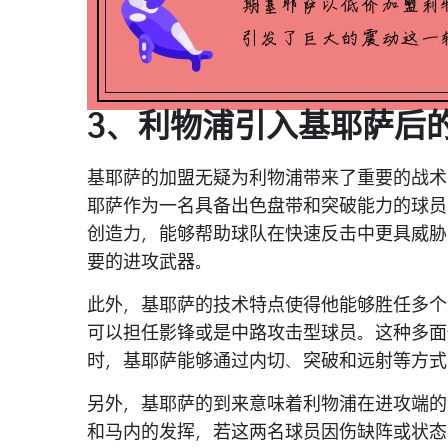
3、利物浦引入基耶萨后
基耶萨的加盟无疑为利物浦带来了重要的战术
耶萨作为一名具备出色盘带和突破能力的球员
创造力，能够帮助球队在快速反击中更具威胁
要的进攻武器。
此外，基耶萨的技术特点使得他能够胜任多个
可以担任影锋或是中路攻击型球员。这种多面
时，基耶萨能够通过内切、突破和远射等方式
另外，基耶萨的到来意味着利物浦在进攻端的
和马内的发挥，若这两名球员因伤缺阵或状态