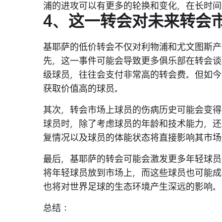
浦的进攻可以有更多的轮换和变化，在长时间
4、这一转会对未来转会
基耶萨的低价转会不仅对利物浦和尤文图斯产
先，这一事件可能会导致更多俱乐部在转会谈
级球员，往往会支付非常高的转会费。但如今
获取价值高的球员。
其次，转会市场上球员的伤病历史可能会变得
球员时，除了考虑球员的年龄和技术能力，还
复情况以及球员的体能状态将直接影响其市场
最后，基耶萨的转会可能会激发更多年轻球员
将年轻球员放到市场上，而这些球员也可能成
也将对世界足球的生态环境产生深远的影响。
总结：