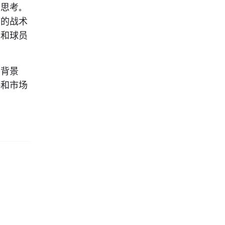
的思考。
浦的战术
部和球员
的背景
略和市场