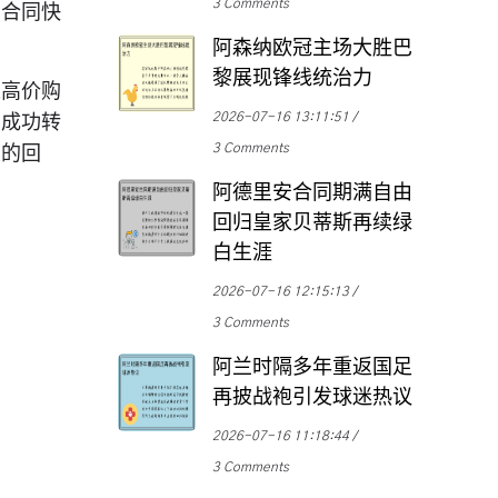
3 Comments
员合同快
阿森纳欧冠主场大胜巴
黎展现锋线统治力
以高价购
2026-07-16 13:11:51
的成功转
3 Comments
大的回
阿德里安合同期满自由
回归皇家贝蒂斯再续绿
白生涯
2026-07-16 12:15:13
3 Comments
阿兰时隔多年重返国足
再披战袍引发球迷热议
2026-07-16 11:18:44
3 Comments