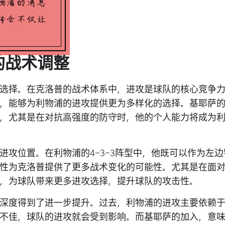
的战术调整
选择。在克洛普的战术体系中，进攻是球队的核心竞争
，能够为利物浦的进攻提供更为多样化的选择。基耶萨
，尤其是在对抗高强度的防守时，他的个人能力将成为
进攻位置。在利物浦的4-3-3阵型中，他既可以作为左边
性为克洛普提供了更多战术变化的可能性。尤其是在面
，为球队带来更多进攻选择，提升球队的攻击性。
深度得到了进一步提升。过去，利物浦的进攻主要依赖
不佳，球队的进攻就会受到影响。而基耶萨的加入，意