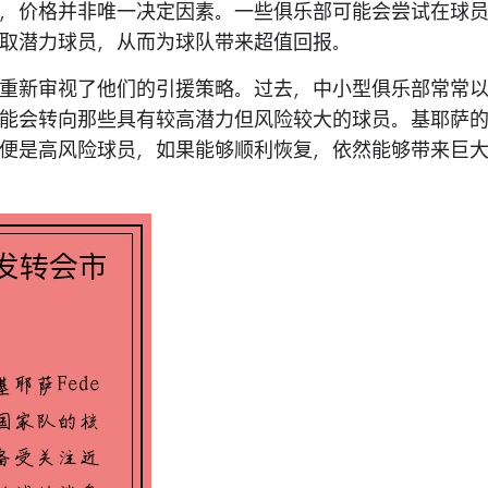
，价格并非唯一决定因素。一些俱乐部可能会尝试在球
取潜力球员，从而为球队带来超值回报。
重新审视了他们的引援策略。过去，中小型俱乐部常常
能会转向那些具有较高潜力但风险较大的球员。基耶萨
便是高风险球员，如果能够顺利恢复，依然能够带来巨