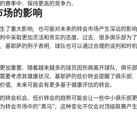
的赛季中，保持更高的竞争力。
市场的影响
生了重大影响，也可能对未来的转会市场产生深远的影
判中采取更加灵活和务实的态度。过去，很多俱乐部为
，基耶萨的例子表明，球队也可以通过合理的谈判和时
更加重要。随着越来越多的球员因伤病离开球队，俱乐
需要考虑其健康状况。基耶萨的低价转会提醒了俱乐部
价值，未来可能会有更多基于健康评估的转会。
的转会机会。低价转会的趋势可能会让一些中小俱乐部
为转会市场中的“黑马”。这种变化不仅会对顶级联赛产