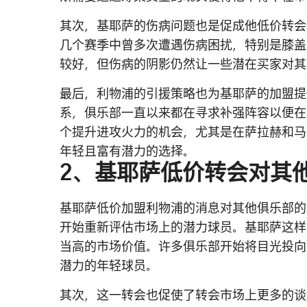
其次，基耶萨的伤病问题也是促成他低价转会
几个赛季中曾多次遭遇伤病困扰，特别是膝盖
较好，但伤病的阴影仍然让一些潜在买家对其
最后，利物浦的引援策略也为基耶萨的加盟提
系，俱乐部一直以来都在寻求补强阵容以便在
个提升进攻火力的机会，尤其是在萨拉赫和马
年轻且富有潜力的选择。
2、基耶萨低价转会对其
基耶萨低价加盟利物浦的消息对其他俱乐部的
开始重新评估市场上的潜力球员。基耶萨这样
当高的市场价值。许多俱乐部开始将目光投向
潜力的年轻球员。
其次，这一转会也促使了转会市场上更多的谈