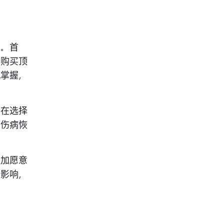
响。首
了购买顶
机掌握，
部在选择
，伤病恢
更加愿意
生影响，