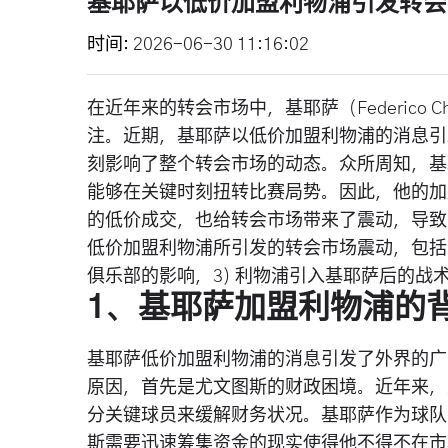
基耶萨以低价加盟利物浦引发转会
时间
2026-06-30 11:16:02
在近年来的转会市场中，基耶萨（Federico
注。近期，基耶萨以低价加盟利物浦的消息引
刻影响了整个转会市场的动态。众所周知，基
能够在关键时刻扭转比赛局势。因此，他的加
的低价成交，也给转会市场带来了震动，导致
低价加盟利物浦所引发的转会市场震动，包括：
俱乐部的影响，3) 利物浦引入基耶萨后的战
1、基耶萨加盟利物浦的
基耶萨低价加盟利物浦的消息引发了外界的广
原因，首先是尤文图斯的财政困境。近年来，
分关键球员来缓解财务状况。基耶萨作为球队
斯需要迅速筹集资金的现实使得他不得不在市