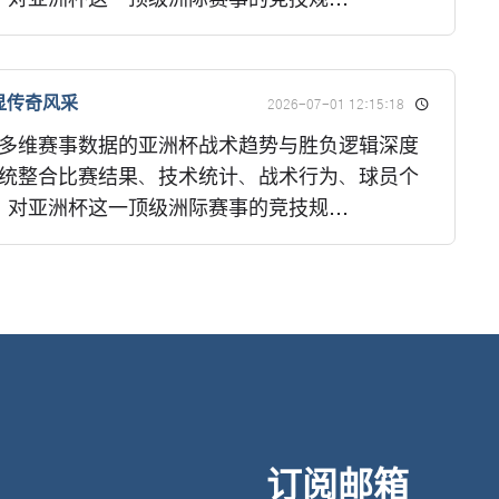
对亚洲杯这一顶级洲际赛事的竞技规...
显传奇风采
2026-07-01 12:15:18
于多维赛事数据的亚洲杯战术趋势与胜负逻辑深度
系统整合比赛结果、技术统计、战术行为、球员个
对亚洲杯这一顶级洲际赛事的竞技规...
订阅邮箱