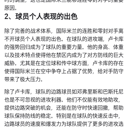
时的调整，这也是国际米兰能够连胜零封对手的重要
原因。
2、球员个人表现的出色
除了完善的战术体系，国际米兰的连胜和零封对手离
不开球员个人表现的出色。在球队的进攻端，卢卡库
的强势回归成为了球队的重要力量。他的身高、体重
以及技术特点使得他在禁区内成为了对方防线的巨大
威胁。尤其是在定位球和传中球方面，卢卡库的存在
使得国际米兰在空中争夺上占据了优势，给对手防守
带来了极大压力。
除了卢卡库，球队的边路球员如邓弗里斯和巴斯托尼
也是不可忽视的进攻利器。他们不仅能有效地助攻，
提供边路突破的机会，还能在防守时快速回撤，帮助
球队保持防线的稳定。特别是在球队的快速反击中，
边路球员的速度和爆发力为球队提供了更多的进攻选