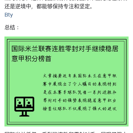
还是逆境中，都能够保持专注和坚定。
Bty
总结：