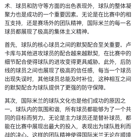
术、球员和防守等方面的出色表现外，球队的整体凝
聚力也是成功的一个重要因素。无论是在比赛中的相
互支持，还是赛场外的团队精神，国际米兰的每一名
球员都展现了极高的集体主义精神。
首先，球队的核心球员之间的默契配合至关重要。卢
卡库与其他进攻球员的配合越来越默契，在比赛中的
细节配合使得球队的进攻变得更具威胁。此外，后防
线的球员之间也展现了极高的信任感，每当一个球员
出现失误时，其他球员总能及时补位，这种相互之间
的默契配合为球队提供了更强的防守保障。
其次，国际米兰的球队文化也是他们成功的原因之
一。球队内的氛围和谐，所有球员都能够为了一个共
同的目标而努力。无论是主力球员还是替补球员，都
能在比赛中展现出最大的投入，表现出为球队胜利而
战的决心。这样的团队精神使得国际米兰无论在顺境