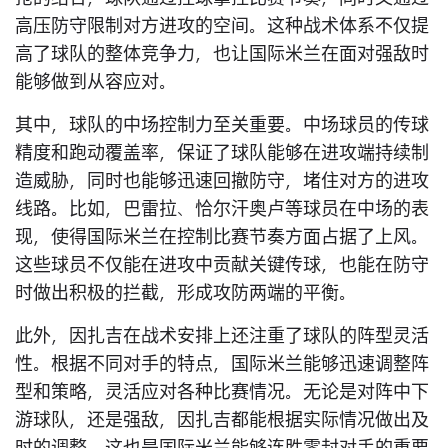
高压防守限制对方进攻的空间。这种战术体系不仅提
高了球队的整体竞争力，也让国际米兰在面对强敌时
能够做到从容应对。
其中，球队的中场控制力至关重要。中场球员的传球
精度和跑动覆盖率，保证了球队能够在进攻端持续制
造威胁，同时也能够迅速回撤防守，堵住对方的进攻
线路。比如，巴雷拉、恰尔汗奥卢等球员在中场的表
现，使得国际米兰在控制比赛节奏方面占据了上风。
这些球员不仅能在进攻中贡献关键传球，也能在防守
时做出积极的拦截，形成攻防两端的平衡。
此外，因扎吉在战术安排上还注重了球队的阵型灵活
性。根据不同对手的特点，国际米兰能够迅速调整阵
型和策略，灵活应对各种比赛情况。无论是对阵中下
游球队，还是强敌，因扎吉都能根据实际情况做出及