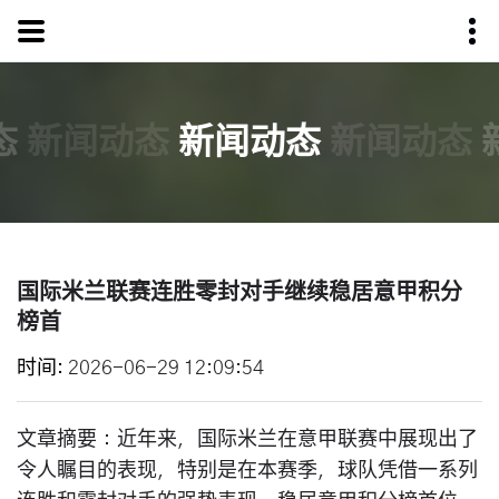
态
新闻动态
新闻动态
新闻动态
国际米兰联赛连胜零封对手继续稳居意甲积分
榜首
时间
2026-06-29 12:09:54
文章摘要：近年来，国际米兰在意甲联赛中展现出了
令人瞩目的表现，特别是在本赛季，球队凭借一系列