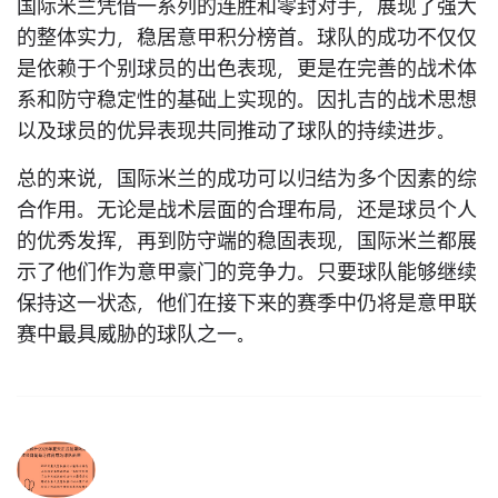
国际米兰凭借一系列的连胜和零封对手，展现了强大
的整体实力，稳居意甲积分榜首。球队的成功不仅仅
是依赖于个别球员的出色表现，更是在完善的战术体
系和防守稳定性的基础上实现的。因扎吉的战术思想
以及球员的优异表现共同推动了球队的持续进步。
总的来说，国际米兰的成功可以归结为多个因素的综
合作用。无论是战术层面的合理布局，还是球员个人
的优秀发挥，再到防守端的稳固表现，国际米兰都展
示了他们作为意甲豪门的竞争力。只要球队能够继续
保持这一状态，他们在接下来的赛季中仍将是意甲联
赛中最具威胁的球队之一。