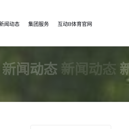
新闻动态
集团服务
互动B体育官网
新闻动态
新闻动态