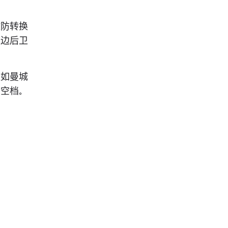
攻防转换
于边后卫
队如曼城
多空档。