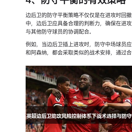
4、防守平衡的有效策略
边后卫的防守平衡策略不仅仅是在进攻时回撤
中，边后卫应具备合理的判断力，确保在进攻
与其他防守球员的协调配合。
例如，当边后卫插上进攻时，防守中场球员应
和阿森纳，都会采取类似的战术安排，通过合