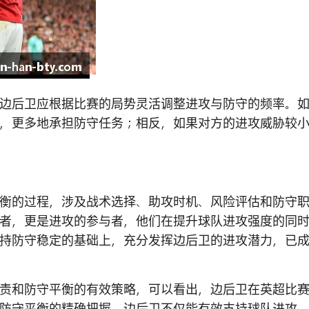
边后卫应根据比赛的局势灵活调整进攻与防守的频率。
，更多地承担防守任务；相反，如果对方的进攻威胁较
衡的过程，涉及战术选择、助攻时机、风险评估和防守
者，更是进攻的参与者，他们在提升球队进攻强度的同
持防守稳定的基础上，充分发挥边后卫的进攻潜力，已
责和防守平衡的有效策略，可以看出，边后卫在英超比