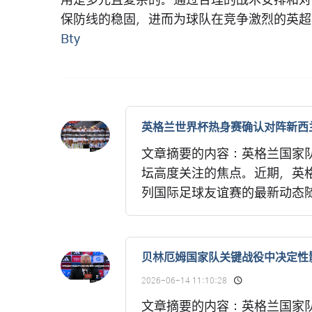
用是多元且复杂的。通过合理的战术安排和对
保防线的稳固，进而为球队在竞争激烈的英超
Bty
英格兰世界杯热身赛确认对阵新西
文章摘要的内容：英格兰国家
坛高度关注的焦点。近期，英
列国际足球友谊赛的最新动态随
贝林厄姆国家队关键战役中决定性
2026-06-14 11:10:28
文章摘要的内容：英格兰国家