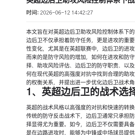
英超边后卫助攻风险控制体系下战
时间
2026-06-12 14:42:27
本文旨在对英超边后卫助攻风险控制体系下的
边后卫不仅承担着防守任务，更是进攻的重要
性变化，尤其是在英超联赛中，边后卫的进攻
而来的是防守风险的增加，如何在进攻和防守
择、助攻风险评估、边后卫的防守职责、以及
何在现代英超的高强度对抗中找到合理的助攻
的权衡关系，并提出进一步优化边后卫战术角
1、英超边后卫的战术选
英超的战术风格以高强度的对抗和快速的转换
传统的防守反击战术下，边后卫通常只承担防
择显得尤为重要。如今，边后卫不仅需要具备
是在边路进攻时，能够为中锋或中场球员提供