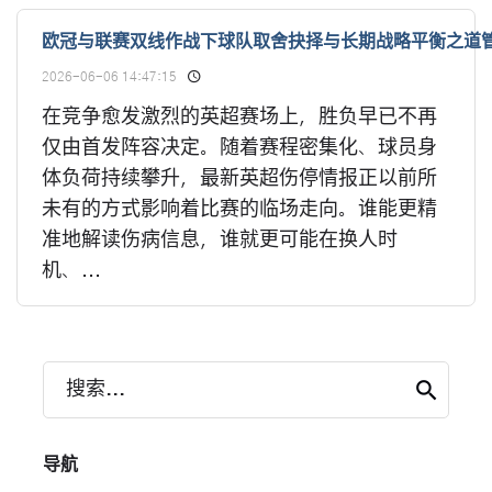
欧冠与联赛双线作战下球队取舍抉择与长期战略平衡之道
2026-06-06 14:47:15
在竞争愈发激烈的英超赛场上，胜负早已不再
仅由首发阵容决定。随着赛程密集化、球员身
体负荷持续攀升，最新英超伤停情报正以前所
未有的方式影响着比赛的临场走向。谁能更精
准地解读伤病信息，谁就更可能在换人时
机、...
搜索...
导航