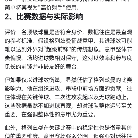
简单将其视为“高价射手”使用。
2、比赛数据与实际影响
评价一名顶级球星是否符合身价，数据往往是最直观
的参考标准。假设格列兹曼征战意甲，其进球数可能
难以达到外界对“超级前锋”的传统想象。意甲整体节
奏偏慢、场均进球数相对保守，这对以效率和参与度
见长的前锋并非最友好的舞台。
但如果仅以进球数衡量，显然低估了格列兹曼的比赛
影响力。他在组织进攻、串联中前场方面的贡献，往
往体现在关键传球、二次进攻发起以及无球跑动上。
这些数据虽然不如进球直观，却对球队整体运转至关
重要，在强调整体性的意甲尤为重要。
此外，格列兹曼在关键比赛中的稳定性也是衡量其价
值的重要维度。意甲赛场强弱分明，但强强对话往往