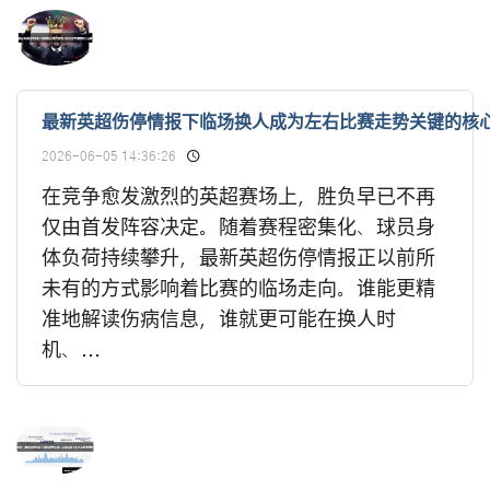
最新英超伤停情报下临场换人成为左右比赛走势关键的核
2026-06-05 14:36:26
在竞争愈发激烈的英超赛场上，胜负早已不再
仅由首发阵容决定。随着赛程密集化、球员身
体负荷持续攀升，最新英超伤停情报正以前所
未有的方式影响着比赛的临场走向。谁能更精
准地解读伤病信息，谁就更可能在换人时
机、...