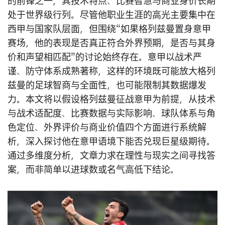
的前锋之一，其技术特点、比赛智慧与商业身价长期
处于世界级行列。尽管他职业生涯的高光主要集中在
西甲与国家队层面，但围绕“如果格列兹曼置身意甲
赛场，他的表现是否真正符合外界预期，是否与其身
价和声望相匹配”的讨论始终存在。意甲以战术严
谨、防守体系成熟著称，这样的环境既可能放大格列
兹曼的足球智商与全面性，也可能限制其数据爆发
力。本文将以假设格列兹曼征战意甲为前提，从技术
与战术适配度、比赛数据与实际影响、球队体系与角
色定位、外界评价与商业价值四个方面进行系统解
析，深入探讨他在意甲语境下能否兑现巨星级期待。
通过多维度分析，文章力求在理性与现实之间寻找答
案，而非简单以进球数或名气高低下结论。