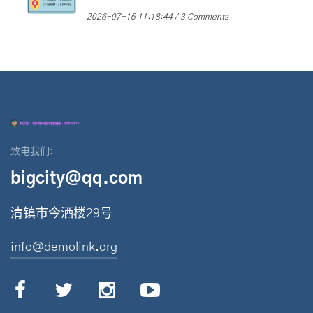
2026-07-16 11:18:44
3 Comments
致电我们:
bigcity@qq.com
清镇市今洒楼29号
info@demolink.org