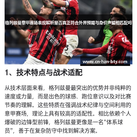
1、技术特点与战术适配
从技术层面来看，格列兹曼最突出的优势并非纯粹的
速度或力量，而是出色的球感、跑位意识以及对比赛
节奏的理解。这些特质在强调战术纪律与空间利用的
意甲赛场，理论上具有较高的适配性。相比依赖个人
爆破的边锋型前锋，格列兹曼更像是一名“体系球
员”，善于在复杂防守中找到解决方案。