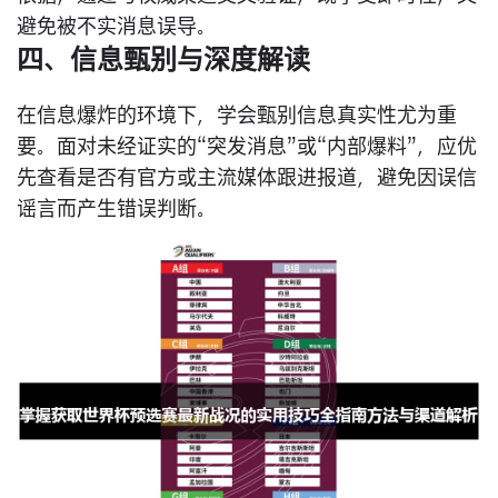
避免被不实消息误导。
四、信息甄别与深度解读
在信息爆炸的环境下，学会甄别信息真实性尤为重
要。面对未经证实的“突发消息”或“内部爆料”，应优
先查看是否有官方或主流媒体跟进报道，避免因误信
谣言而产生错误判断。