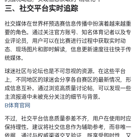
三、社交平台实时追踪
社交媒体在世界杯预选赛信息传播中扮演着越来越重
要的角色。通过关注官方账号、知名体育记者以及专
业评论员，用户可以在比赛进行过程中获取实时动
态、现场图片和即时解读，信息更新速度往往快于传
统媒体。
球迷社区与论坛也是不可忽视的资源。在这些平台
上，不同地区的球迷会分享各自赛区的最新情况，形
成信息互补。通过浏览高质量讨论帖，可以发现一些
主流报道中未被充分关注的细节与背景。
B体育官网
不过，社交平台信息质量参差不齐，用户在使用时应
保持理性。建议将社交信息作为辅助参考，而非唯一
依据，通过与权威渠道交叉验证，既享受即时性，又