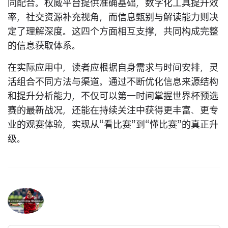
同配合。权威平台提供准确基础，数字化工具提升效
率，社交资源补充视角，而信息甄别与解读能力则决
定了理解深度。这四个方面相互支撑，共同构成完整
的信息获取体系。
在实际应用中，读者应根据自身需求与时间安排，灵
活组合不同方法与渠道。通过不断优化信息来源结构
和提升分析能力，不仅可以第一时间掌握世界杯预选
赛的最新战况，还能在持续关注中获得更丰富、更专
业的观赛体验，实现从“看比赛”到“懂比赛”的真正升
级。