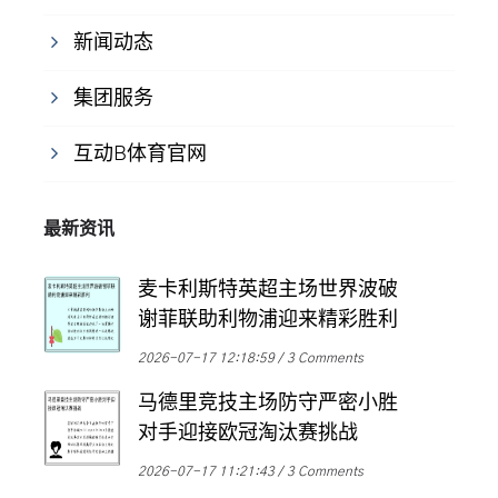
新闻动态
集团服务
互动B体育官网
最新资讯
麦卡利斯特英超主场世界波破
谢菲联助利物浦迎来精彩胜利
2026-07-17 12:18:59
3 Comments
马德里竞技主场防守严密小胜
对手迎接欧冠淘汰赛挑战
2026-07-17 11:21:43
3 Comments