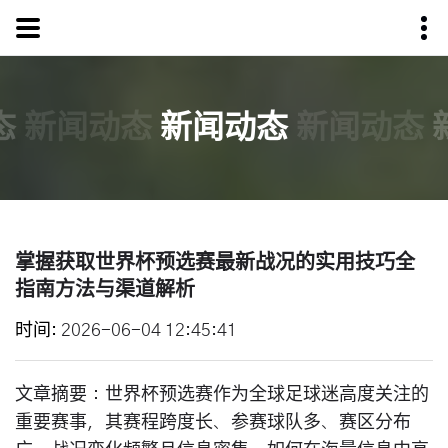
态
新闻动态
新闻动态
新闻动态
掌握获取世界杯预选赛最新战况的实用技巧全
指南方法与渠道解析
时间
2026-06-04 12:45:41
文章摘要：世界杯预选赛作为全球足球迷高度关注的
重要赛事，其赛程跨度长、参赛球队多、赛区分布