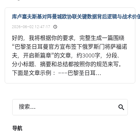
库卢塞夫斯基对阵曼城欧协联关键数据背后逻辑与战术价
2026-06-02 12:47:17
好的，我将根据你的要求，完整生成一篇围绕
“巴黎圣日耳曼官方宣布签下俄罗斯门将萨福诺
夫，开启新篇章”的文章，约3000字，分段、
分小标题、摘要和总结都按照你的规范来写。
下面是文章示例： ---巴黎圣日耳...
搜索...
导航