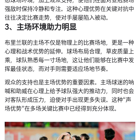
悉球场环境，加上观众支持，使他们在面对亚冠赛场
强敌时保持冷静和专注。这种心理优势在关键对抗中
往往决定比赛走势，使对手屡屡陷入被动。
3、主场环境助力明显
布里兰联的主场不仅是物理上的比赛场地，更是一种
心理和战术优势的延伸。球场布局合理，草皮质量上
乘，球队熟悉每一寸场地，这让他们能够在比赛中发
挥最佳状态，而对手则需要适应场地节奏。
观众的支持也是主场优势的重要因素。主场球迷的呐
喊和助威在心理上给予球队强大的推动力，同时也会
对客队形成压力，迫使对手出现更多失误。这种“声
场优势”在多场关键比赛中已经得到充分体现。