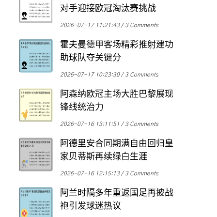
对手迎接欧冠淘汰赛挑战
2026-07-17 11:21:43
3 Comments
霍夫曼德甲客场精彩推射建功
助球队夺关键分
2026-07-17 10:23:30
3 Comments
阿森纳欧冠主场大胜巴黎展现
锋线统治力
2026-07-16 13:11:51
3 Comments
阿德里安合同期满自由回归皇
家贝蒂斯再续绿白生涯
2026-07-16 12:15:13
3 Comments
阿兰时隔多年重返国足再披战
袍引发球迷热议