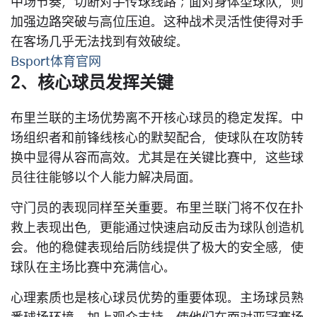
中场节奏，切断对手传球线路；面对身体型球队，则
加强边路突破与高位压迫。这种战术灵活性使得对手
在客场几乎无法找到有效破绽。
Bsport体育官网
2、核心球员发挥关键
布里兰联的主场优势离不开核心球员的稳定发挥。中
场组织者和前锋线核心的默契配合，使球队在攻防转
换中显得从容而高效。尤其是在关键比赛中，这些球
员往往能够以个人能力解决局面。
守门员的表现同样至关重要。布里兰联门将不仅在扑
救上表现出色，更能通过快速启动反击为球队创造机
会。他的稳健表现给后防线提供了极大的安全感，使
球队在主场比赛中充满信心。
心理素质也是核心球员优势的重要体现。主场球员熟