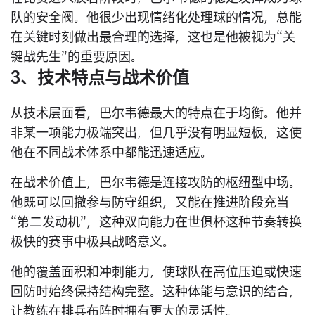
队的安全阀。他很少出现情绪化处理球的情况，总能
在关键时刻做出最合理的选择，这也是他被视为“关
键战先生”的重要原因。
3、技术特点与战术价值
从技术层面看，巴尔韦德最大的特点在于均衡。他并
非某一项能力极端突出，但几乎没有明显短板，这使
他在不同战术体系中都能迅速适应。
在战术价值上，巴尔韦德是连接攻防的枢纽型中场。
他既可以回撤参与防守组织，又能在推进阶段充当
“第二发动机”，这种双向能力在世俱杯这种节奏转换
极快的赛事中极具战略意义。
他的覆盖面积和冲刺能力，使球队在高位压迫或快速
回防时始终保持结构完整。这种体能与意识的结合，
让教练在排兵布阵时拥有更大的灵活性。