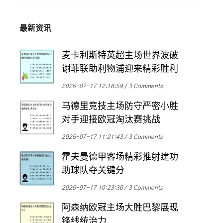
最新资讯
麦卡利斯特英超主场世界波破
谢菲联助利物浦迎来精彩胜利
2026-07-17 12:18:59
3 Comments
马德里竞技主场防守严密小胜
对手迎接欧冠淘汰赛挑战
2026-07-17 11:21:43
3 Comments
霍夫曼德甲客场精彩推射建功
助球队夺关键分
2026-07-17 10:23:30
3 Comments
阿森纳欧冠主场大胜巴黎展现
锋线统治力