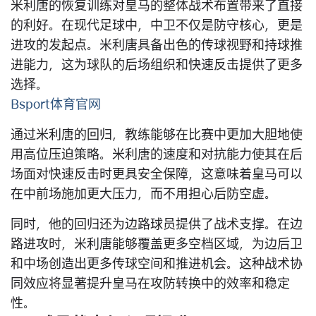
米利唐的恢复训练对皇马的整体战术布置带来了直接
的利好。在现代足球中，中卫不仅是防守核心，更是
进攻的发起点。米利唐具备出色的传球视野和持球推
进能力，这为球队的后场组织和快速反击提供了更多
选择。
Bsport体育官网
通过米利唐的回归，教练能够在比赛中更加大胆地使
用高位压迫策略。米利唐的速度和对抗能力使其在后
场面对快速反击时更具安全保障，这意味着皇马可以
在中前场施加更大压力，而不用担心后防空虚。
同时，他的回归还为边路球员提供了战术支撑。在边
路进攻时，米利唐能够覆盖更多空档区域，为边后卫
和中场创造出更多传球空间和推进机会。这种战术协
同效应将显著提升皇马在攻防转换中的效率和稳定
性。