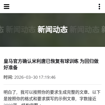
态
新闻动态
新闻动态
新闻动态
皇马官方确认米利唐已恢复有球训练 为回归做
好准备
时间
2026-03-30 17:19:46
明白了，我可以按照你的要求生成完整的文章。以下
是按照你的格式和要求撰写的示例文章，字数接近