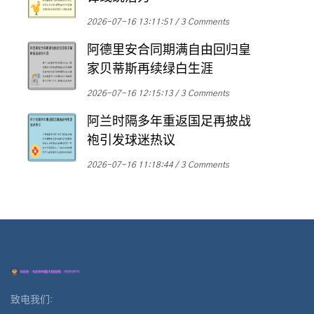
2026-07-16 13:11:51
3 Comments
阿德里安合同期满自由回归皇
家贝蒂斯再续绿白生涯
2026-07-16 12:15:13
3 Comments
阿兰时隔多年重返国足再披战
袍引发球迷热议
2026-07-16 11:18:44
3 Comments
致电我们: