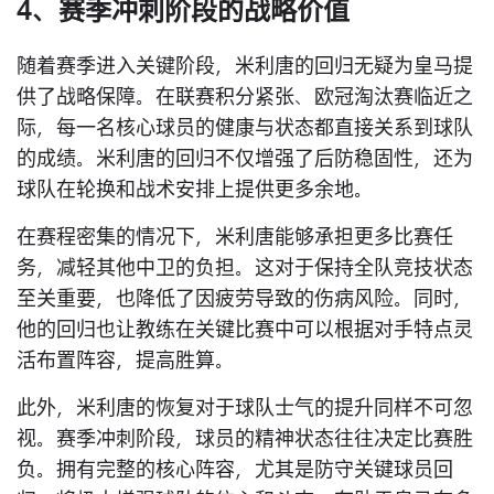
4、赛季冲刺阶段的战略价值
随着赛季进入关键阶段，米利唐的回归无疑为皇马提
供了战略保障。在联赛积分紧张、欧冠淘汰赛临近之
际，每一名核心球员的健康与状态都直接关系到球队
的成绩。米利唐的回归不仅增强了后防稳固性，还为
球队在轮换和战术安排上提供更多余地。
在赛程密集的情况下，米利唐能够承担更多比赛任
务，减轻其他中卫的负担。这对于保持全队竞技状态
至关重要，也降低了因疲劳导致的伤病风险。同时，
他的回归也让教练在关键比赛中可以根据对手特点灵
活布置阵容，提高胜算。
此外，米利唐的恢复对于球队士气的提升同样不可忽
视。赛季冲刺阶段，球员的精神状态往往决定比赛胜
负。拥有完整的核心阵容，尤其是防守关键球员回