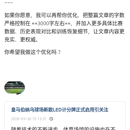
---
如果你愿意，我可以再帮你优化，把整篇文章的字数
严格控制在 **3000字左右**，并加入更多具体比赛
数据、历史表现对比和训练恢复细节，让文章内容更
充实、更权威。
你希望我做这个优化吗？
皇马伯纳乌球场新款LED计分牌正式启用引关注
2026-03-30 15:13:37