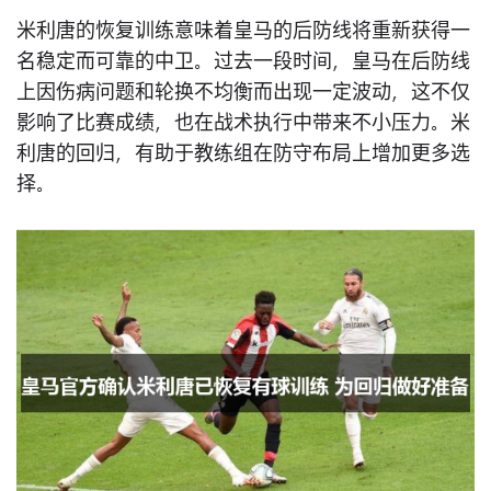
米利唐的恢复训练意味着皇马的后防线将重新获得一
名稳定而可靠的中卫。过去一段时间，皇马在后防线
上因伤病问题和轮换不均衡而出现一定波动，这不仅
影响了比赛成绩，也在战术执行中带来不小压力。米
利唐的回归，有助于教练组在防守布局上增加更多选
择。