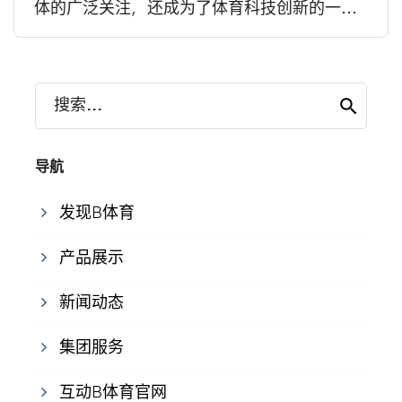
体的广泛关注，还成为了体育科技创新的一...
搜索...
导航
发现B体育
产品展示
新闻动态
集团服务
互动B体育官网