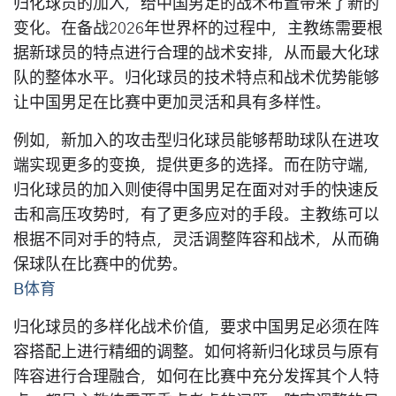
归化球员的加入，给中国男足的战术布置带来了新的
变化。在备战2026年世界杯的过程中，主教练需要根
据新球员的特点进行合理的战术安排，从而最大化球
队的整体水平。归化球员的技术特点和战术优势能够
让中国男足在比赛中更加灵活和具有多样性。
例如，新加入的攻击型归化球员能够帮助球队在进攻
端实现更多的变换，提供更多的选择。而在防守端，
归化球员的加入则使得中国男足在面对对手的快速反
击和高压攻势时，有了更多应对的手段。主教练可以
根据不同对手的特点，灵活调整阵容和战术，从而确
保球队在比赛中的优势。
B体育
归化球员的多样化战术价值，要求中国男足必须在阵
容搭配上进行精细的调整。如何将新归化球员与原有
阵容进行合理融合，如何在比赛中充分发挥其个人特