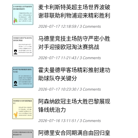
麦卡利斯特英超主场世界波破
谢菲联助利物浦迎来精彩胜利
2026-07-17 12:18:59
3 Comments
马德里竞技主场防守严密小胜
对手迎接欧冠淘汰赛挑战
2026-07-17 11:21:43
3 Comments
霍夫曼德甲客场精彩推射建功
助球队夺关键分
2026-07-17 10:23:30
3 Comments
阿森纳欧冠主场大胜巴黎展现
锋线统治力
2026-07-16 13:11:51
3 Comments
阿德里安合同期满自由回归皇