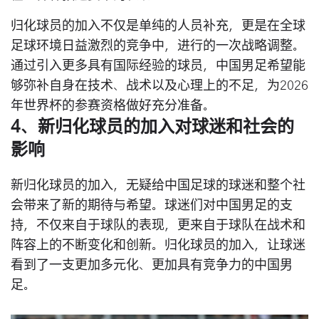
归化球员的加入不仅是单纯的人员补充，更是在全球
足球环境日益激烈的竞争中，进行的一次战略调整。
通过引入更多具有国际经验的球员，中国男足希望能
够弥补自身在技术、战术以及心理上的不足，为2026
年世界杯的参赛资格做好充分准备。
4、新归化球员的加入对球迷和社会的
影响
新归化球员的加入，无疑给中国足球的球迷和整个社
会带来了新的期待与希望。球迷们对中国男足的支
持，不仅来自于球队的表现，更来自于球队在战术和
阵容上的不断变化和创新。归化球员的加入，让球迷
看到了一支更加多元化、更加具有竞争力的中国男
足。