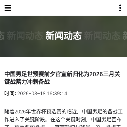
态
新闻动态
新闻动态
新闻动态
中国男足世预赛前夕官宣新归化为2026三月关
键战蓄力冲刺备战
时间
2026-03-18 16:39:14
随着2026年世界杯预选赛的临近，中国男足的备战工
作进入了关键阶段。在这个关键时刻，中国男足宣布